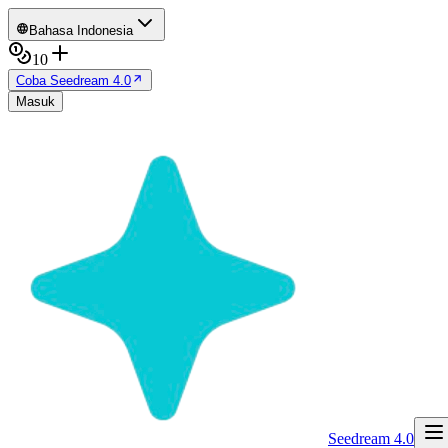
Bahasa Indonesia
10
Coba Seedream 4.0
Masuk
Seedream 4.0