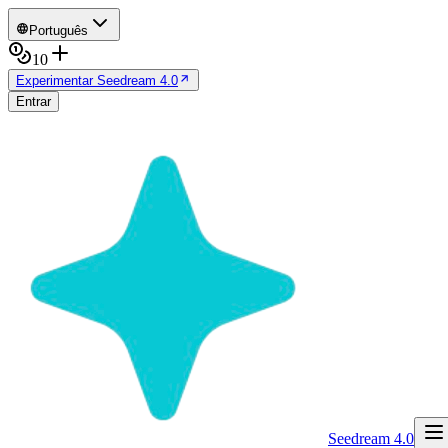
Português
10
Experimentar Seedream 4.0
Entrar
Seedream 4.0