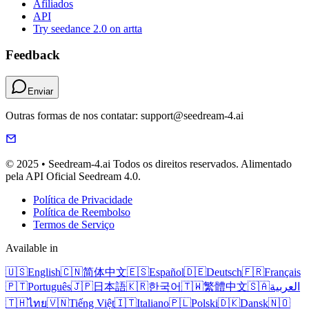
Afiliados
API
Try seedance 2.0 on artta
Feedback
Enviar
Outras formas de nos contatar: support@seedream-4.ai
© 2025 • Seedream-4.ai Todos os direitos reservados. Alimentado
pela API Oficial Seedream 4.0.
Política de Privacidade
Política de Reembolso
Termos de Serviço
Available in
🇺🇸
English
🇨🇳
简体中文
🇪🇸
Español
🇩🇪
Deutsch
🇫🇷
Français
🇵🇹
Português
🇯🇵
日本語
🇰🇷
한국어
🇹🇼
繁體中文
🇸🇦
العربية
🇹🇭
ไทย
🇻🇳
Tiếng Việt
🇮🇹
Italiano
🇵🇱
Polski
🇩🇰
Dansk
🇳🇴