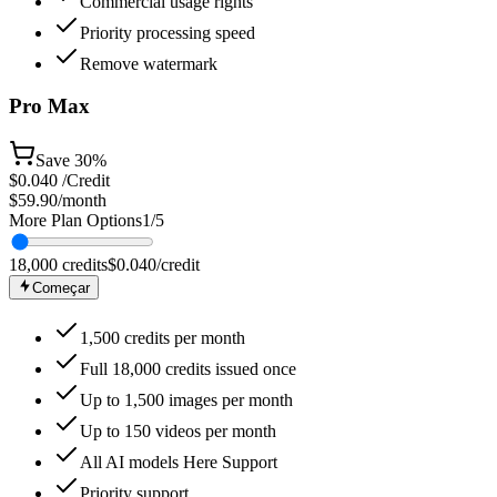
Commercial usage rights
Priority processing speed
Remove watermark
Pro Max
Save
30%
$
0.040
/Credit
$59.90
/month
More Plan Options
1
/
5
18,000
credits
$
0.040
/credit
Começar
1,500 credits per month
Full 18,000 credits issued once
Up to 1,500 images per month
Up to 150 videos per month
All AI models Here Support
Priority support