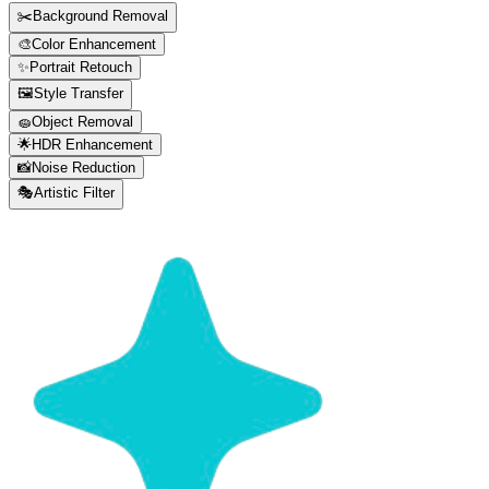
✂️
Background Removal
🎨
Color Enhancement
✨
Portrait Retouch
🖼️
Style Transfer
🧽
Object Removal
🌟
HDR Enhancement
📸
Noise Reduction
🎭
Artistic Filter