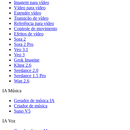
Imagem para vídeo
Vídeo para vídeo
Estender vídeo
Transição de vídeo
Referência para vídeo
Controle de movimento
Efeitos de vídeo
Sora 2
Sora 2 Pro
Veo 3.1
Veo 3
Grok Imagine
Kling 2.6
Seedance 2.0
Seedance 1.5 Pro
Wan 2.6
IA Música
Gerador de música IA
Criador de música
Suno V5
IA Voz