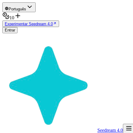
Português
10
Experimentar Seedream 4.0
Entrar
Seedream 4.0