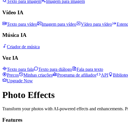
Texto para imagem
Imagem para imagem
Vídeo IA
Texto para vídeo
Imagem para vídeo
Vídeo para vídeo
Esten
Música IA
Criador de música
Voz IA
Texto para fala
Texto para diálogo
Fala para texto
Preços
Minhas criações
Programa de afiliados
API
Bibliote
Upgrade Now
Photo Effects
Transform your photos with AI-powered effects and enhancements. Pr
Features