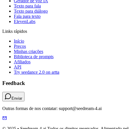
Gerador de voz IA
Texto para fala
Texto para diálogo
Fala para texto
ElevenLabs
Links rápidos
Início
Preços
Minhas criações
Biblioteca de prompts
Afiliados
API
Try seedance 2.0 on artta
Feedback
Enviar
Outras formas de nos contatar: support@seedream-4.ai
© 2025 • Seedream-4.ai Todos os direitos reservados. Alimentado pel