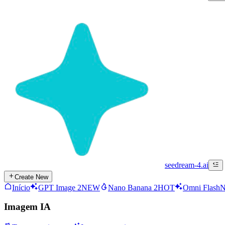
seedream-4.ai
Create New
Início
GPT Image 2
NEW
Nano Banana 2
HOT
Omni Flash
Imagem IA