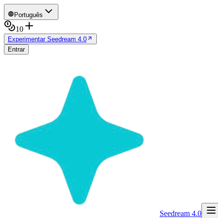
Português
10
Experimentar Seedream 4.0
Entrar
Seedream 4.0