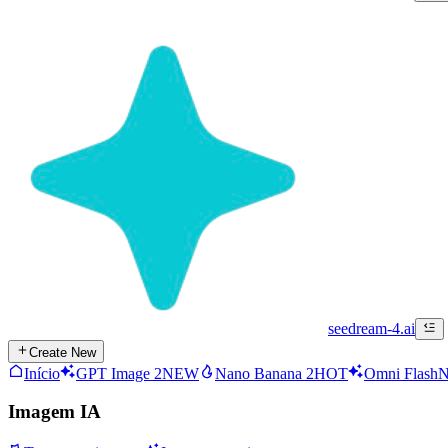
seedream-4.ai
Create New
Início
GPT Image 2
NEW
Nano Banana 2
HOT
Omni Flash
Imagem IA