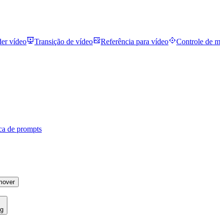
der vídeo
Transição de vídeo
Referência para vídeo
Controle de 
ca de prompts
mover
ng