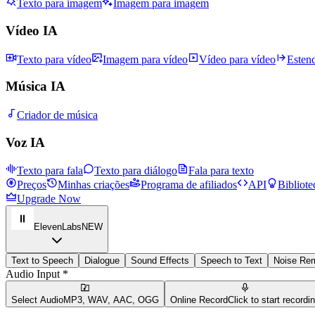
Texto para imagem
Imagem para imagem
Vídeo IA
Texto para vídeo
Imagem para vídeo
Vídeo para vídeo
Esten
Música IA
Criador de música
Voz IA
Texto para fala
Texto para diálogo
Fala para texto
Preços
Minhas criações
Programa de afiliados
API
Bibliote
Upgrade Now
ElevenLabs
NEW
Text to Speech
Dialogue
Sound Effects
Speech to Text
Noise Re
Audio Input *
Select Audio
MP3, WAV, AAC, OGG
Online Record
Click to start recordi