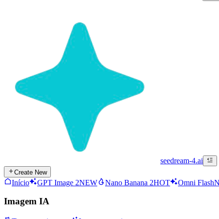
seedream-4.ai
Create New
Início
GPT Image 2
NEW
Nano Banana 2
HOT
Omni Flash
Imagem IA