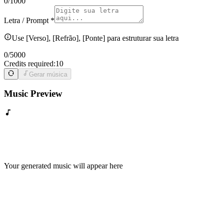
0
/1000
Letra / Prompt
*
Use [Verso], [Refrão], [Ponte] para estruturar sua letra
0
/5000
Credits required:
10
Gerar música
Music Preview
Your generated music will appear here