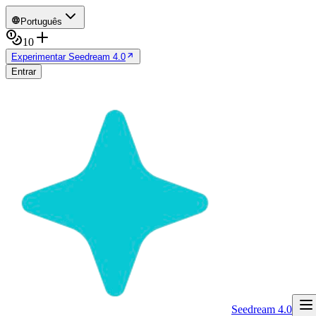
Português
10
Experimentar Seedream 4.0
Entrar
Seedream 4.0