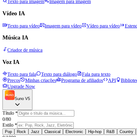
Texto para imagem
Imagem para imagem
Vídeo IA
Texto para vídeo
Imagem para vídeo
Vídeo para vídeo
Esten
Música IA
Criador de música
Voz IA
Texto para fala
Texto para diálogo
Fala para texto
Preços
Minhas criações
Programa de afiliados
API
Bibliote
Upgrade Now
Suno V5
Título
*
0
/80
Estilo
*
Pop
Rock
Jazz
Classical
Electronic
Hip-hop
R&B
Country