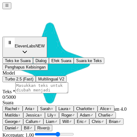
ElevenLabs
NEW
Teks ke Suara
Dialog
Efek Suara
Suara ke Teks
Penghapus Kebisingan
Model
Turbo 2.5 (Fast)
Multilingual V2
Teks *
0
/5000
Suara
Rachel
♀
Aria
♀
Sarah
♀
Laura
♀
Charlotte
♀
Alice
♀
Seedream 4.0
Matilda
♀
Jessica
♀
Lily
♀
Roger
♂
Adam
♂
Charlie
♂
Sign In
George
♂
Callum
♂
Liam
♂
Will
♂
Eric
♂
Chris
♂
Brian
♂
Daniel
♂
Bill
♂
River
◎
Kecepatan: 1.00