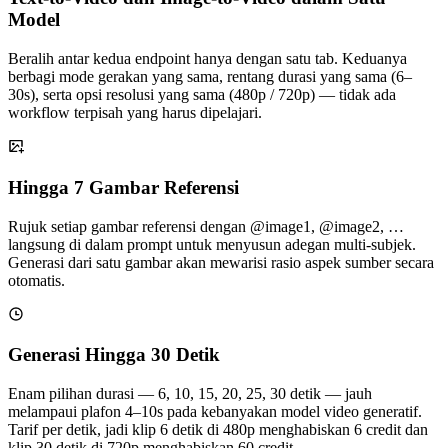
Model
Beralih antar kedua endpoint hanya dengan satu tab. Keduanya
berbagi mode gerakan yang sama, rentang durasi yang sama (6–
30s), serta opsi resolusi yang sama (480p / 720p) — tidak ada
workflow terpisah yang harus dipelajari.
Hingga 7 Gambar Referensi
Rujuk setiap gambar referensi dengan @image1, @image2, …
langsung di dalam prompt untuk menyusun adegan multi-subjek.
Generasi dari satu gambar akan mewarisi rasio aspek sumber secara
otomatis.
Generasi Hingga 30 Detik
Enam pilihan durasi — 6, 10, 15, 20, 25, 30 detik — jauh
melampaui plafon 4–10s pada kebanyakan model video generatif.
Tarif per detik, jadi klip 6 detik di 480p menghabiskan 6 credit dan
klip 30 detik di 720p menghabiskan 60 credit.