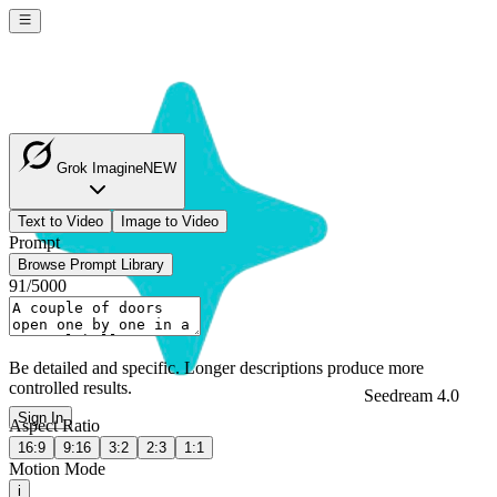
Grok Imagine
NEW
Text to Video
Image to Video
Prompt
Browse Prompt Library
91
/
5000
Be detailed and specific. Longer descriptions produce more
controlled results.
Seedream 4.0
Sign In
Aspect Ratio
16:9
9:16
3:2
2:3
1:1
Motion Mode
i