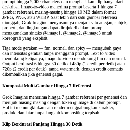
prompt hingga 5,000 characters dan menghasilkan klip hanya dari
deskripsi. Image-to-video menerima prompt beserta 1 hingga 7
gambar referensi, masing-masing hingga 10 MB dalam format
JPEG, PNG, atau WEBP. Saat lebih dari satu gambar referensi
diunggah, Grok Imagine menyusunnya menjadi satu adegan; subjek,
properti, dan lingkungan dapat dirujuk di dalam prompt
menggunakan sintaks @image1, @image2, @image3 untuk
koreografi yang eksplisit.
Tiga mode gerakan — fun, normal, dan spicy — mengubah gaya
dan intensitas gerakan tanpa mengganti prompt. Text-to-video
mendukung ketiganya; image-to-video mendukung fun dan normal.
Output berdurasi 6 hingga 30 detik di 480p (1 credit per detik) atau
720p (2 credit per detik), tanpa watermark, dengan credit otomatis
dikembalikan jika generasi gagal.
Komposisi Multi-Gambar Hingga 7 Referensi
Grok Imagine menerima hingga 7 gambar referensi per generasi dan
merujuk masing-masing dengan token @image di dalam prompt.
Hal ini memungkinkan satu render menggabungkan karakter,
produk, dan latar tanpa langkah kompositing terpisah.
Klip Berdurasi Panjang Hingga 30 Detik