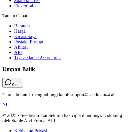
Suara ke Teks
ElevenLabs
Tautan Cepat
Beranda
Harga
Kreasi Saya
Pustaka Prompt
Afiliasi
API
Try seedance 2.0 on artta
Umpan Balik
Kirim
Cara lain untuk menghubungi kami: support@seedream-4.ai
© 2025 • Seedream-4.ai Seluruh hak cipta dilindungi. Didukung
oleh Stable And Formal API.
Kebijakan Privasi