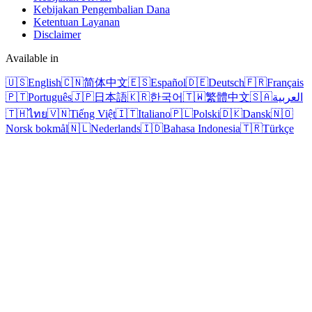
Kebijakan Pengembalian Dana
Ketentuan Layanan
Disclaimer
Available in
🇺🇸
English
🇨🇳
简体中文
🇪🇸
Español
🇩🇪
Deutsch
🇫🇷
Français
🇵🇹
Português
🇯🇵
日本語
🇰🇷
한국어
🇹🇼
繁體中文
🇸🇦
العربية
🇹🇭
ไทย
🇻🇳
Tiếng Việt
🇮🇹
Italiano
🇵🇱
Polski
🇩🇰
Dansk
🇳🇴
Norsk bokmål
🇳🇱
Nederlands
🇮🇩
Bahasa Indonesia
🇹🇷
Türkçe