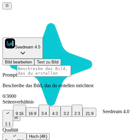
Seedream 4.5
Bild bearbeiten
Text zu Bild
Prompt
Beschreibe das Bild, das du erstellen möchtest
0
/
3000
Seitenverhältnis
Seedream 4.0
9:16
16:9
3:4
4:3
3:2
2:3
21:9
Sign In
1:1
Qualität
Hoch (4K)