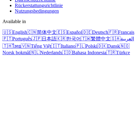
Rückerstattungsrichtlinie
Nutzungsbedingungen
Available in
🇺🇸
English
🇨🇳
简体中文
🇪🇸
Español
🇩🇪
Deutsch
🇫🇷
Français
🇵🇹
Português
🇯🇵
日本語
🇰🇷
한국어
🇹🇼
繁體中文
🇸🇦
العربية
🇹🇭
ไทย
🇻🇳
Tiếng Việt
🇮🇹
Italiano
🇵🇱
Polski
🇩🇰
Dansk
🇳🇴
Norsk bokmål
🇳🇱
Nederlands
🇮🇩
Bahasa Indonesia
🇹🇷
Türkçe