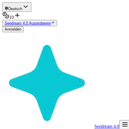
Deutsch
10
Seedream 4.0 Ausprobieren
Anmelden
Seedream 4.0