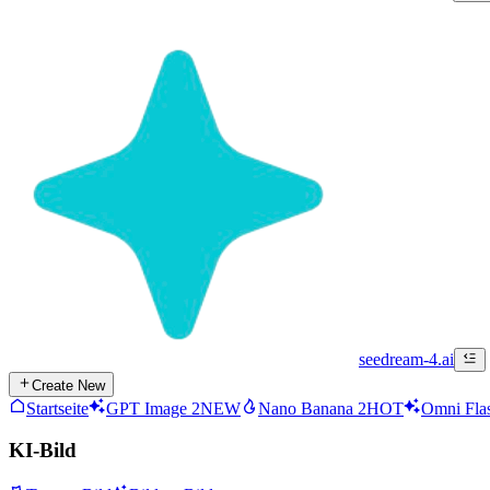
seedream-4.ai
Create New
Startseite
GPT Image 2
NEW
Nano Banana 2
HOT
Omni Fla
KI-Bild