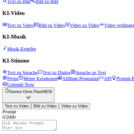
Text zu Bild
Bild zu Bild
KI-Video
Text zu Video
Bild zu Video
Video zu Video
Video verlänge
KI-Musik
Musik-Ersteller
KI-Stimme
Text zu Sprache
Text zu Dialog
Sprache zu Text
Preise
Meine Kreationen
Affiliate-Programm
API
Prompt-B
Upgrade Now
Gemini Omni Flash
NEW
Text zu Video
Bild zu Video
Video zu Video
Prompt
0
/
2000