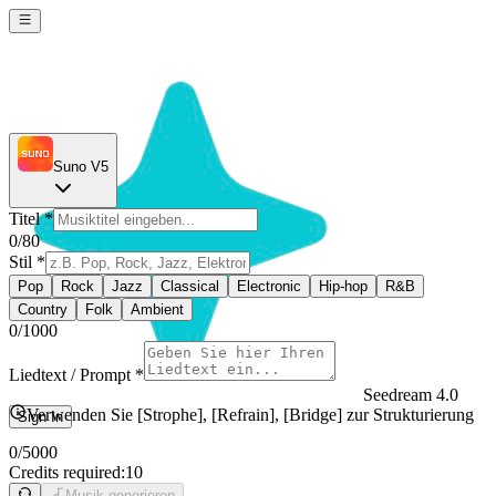
Suno V5
Titel
*
0
/80
Stil
*
Pop
Rock
Jazz
Classical
Electronic
Hip-hop
R&B
Country
Folk
Ambient
0
/1000
Liedtext / Prompt
*
Seedream 4.0
Verwenden Sie [Strophe], [Refrain], [Bridge] zur Strukturierung
Sign In
0
/5000
Credits required:
10
Musik generieren