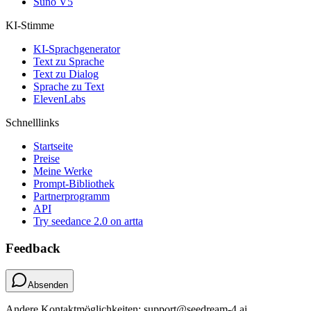
Suno V5
KI-Stimme
KI-Sprachgenerator
Text zu Sprache
Text zu Dialog
Sprache zu Text
ElevenLabs
Schnelllinks
Startseite
Preise
Meine Werke
Prompt-Bibliothek
Partnerprogramm
API
Try seedance 2.0 on artta
Feedback
Absenden
Andere Kontaktmöglichkeiten: support@seedream-4.ai