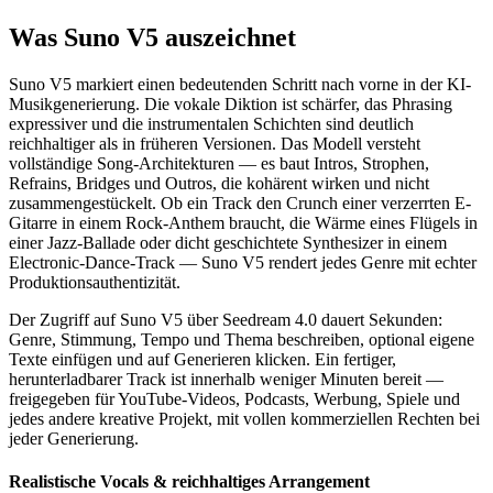
Was Suno V5 auszeichnet
Suno V5 markiert einen bedeutenden Schritt nach vorne in der KI-
Musikgenerierung. Die vokale Diktion ist schärfer, das Phrasing
expressiver und die instrumentalen Schichten sind deutlich
reichhaltiger als in früheren Versionen. Das Modell versteht
vollständige Song-Architekturen — es baut Intros, Strophen,
Refrains, Bridges und Outros, die kohärent wirken und nicht
zusammengestückelt. Ob ein Track den Crunch einer verzerrten E-
Gitarre in einem Rock-Anthem braucht, die Wärme eines Flügels in
einer Jazz-Ballade oder dicht geschichtete Synthesizer in einem
Electronic-Dance-Track — Suno V5 rendert jedes Genre mit echter
Produktionsauthentizität.
Der Zugriff auf Suno V5 über Seedream 4.0 dauert Sekunden:
Genre, Stimmung, Tempo und Thema beschreiben, optional eigene
Texte einfügen und auf Generieren klicken. Ein fertiger,
herunterladbarer Track ist innerhalb weniger Minuten bereit —
freigegeben für YouTube-Videos, Podcasts, Werbung, Spiele und
jedes andere kreative Projekt, mit vollen kommerziellen Rechten bei
jeder Generierung.
Realistische Vocals & reichhaltiges Arrangement