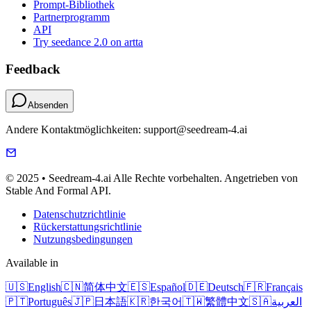
Prompt-Bibliothek
Partnerprogramm
API
Try seedance 2.0 on artta
Feedback
Absenden
Andere Kontaktmöglichkeiten: support@seedream-4.ai
© 2025 • Seedream-4.ai Alle Rechte vorbehalten. Angetrieben von
Stable And Formal API.
Datenschutzrichtlinie
Rückerstattungsrichtlinie
Nutzungsbedingungen
Available in
🇺🇸
English
🇨🇳
简体中文
🇪🇸
Español
🇩🇪
Deutsch
🇫🇷
Français
🇵🇹
Português
🇯🇵
日本語
🇰🇷
한국어
🇹🇼
繁體中文
🇸🇦
العربية