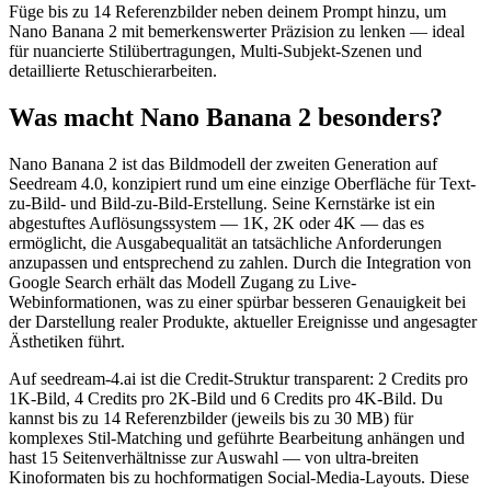
Füge bis zu 14 Referenzbilder neben deinem Prompt hinzu, um
Nano Banana 2 mit bemerkenswerter Präzision zu lenken — ideal
für nuancierte Stilübertragungen, Multi-Subjekt-Szenen und
detaillierte Retuschierarbeiten.
Was macht Nano Banana 2 besonders?
Nano Banana 2 ist das Bildmodell der zweiten Generation auf
Seedream 4.0, konzipiert rund um eine einzige Oberfläche für Text-
zu-Bild- und Bild-zu-Bild-Erstellung. Seine Kernstärke ist ein
abgestuftes Auflösungssystem — 1K, 2K oder 4K — das es
ermöglicht, die Ausgabequalität an tatsächliche Anforderungen
anzupassen und entsprechend zu zahlen. Durch die Integration von
Google Search erhält das Modell Zugang zu Live-
Webinformationen, was zu einer spürbar besseren Genauigkeit bei
der Darstellung realer Produkte, aktueller Ereignisse und angesagter
Ästhetiken führt.
Auf seedream-4.ai ist die Credit-Struktur transparent: 2 Credits pro
1K-Bild, 4 Credits pro 2K-Bild und 6 Credits pro 4K-Bild. Du
kannst bis zu 14 Referenzbilder (jeweils bis zu 30 MB) für
komplexes Stil-Matching und geführte Bearbeitung anhängen und
hast 15 Seitenverhältnisse zur Auswahl — von ultra-breiten
Kinoformaten bis zu hochformatigen Social-Media-Layouts. Diese