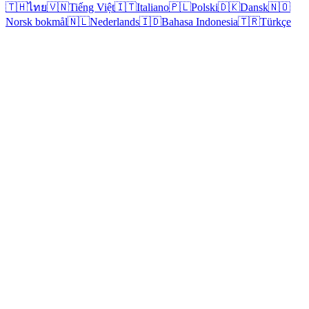
🇹🇭
ไทย
🇻🇳
Tiếng Việt
🇮🇹
Italiano
🇵🇱
Polski
🇩🇰
Dansk
🇳🇴
Norsk bokmål
🇳🇱
Nederlands
🇮🇩
Bahasa Indonesia
🇹🇷
Türkçe