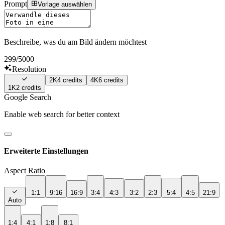
Prompt
Vorlage auswählen
Beschreibe, was du am Bild ändern möchtest
299
/5000
Resolution
2K
4
credits
4K
6
credits
1K
2
credits
Google Search
Enable web search for better context
Erweiterte Einstellungen
Aspect Ratio
1:1
9:16
16:9
3:4
4:3
3:2
2:3
5:4
4:5
21:9
Auto
1:4
4:1
1:8
8:1