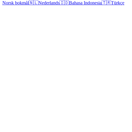
Norsk bokmål
🇳🇱
Nederlands
🇮🇩
Bahasa Indonesia
🇹🇷
Türkçe