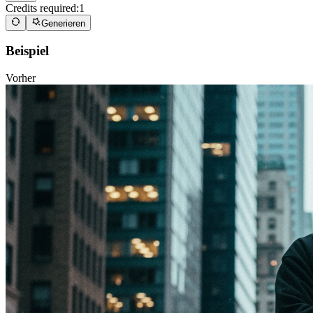
Credits required:
1
Generieren
Beispiel
Vorher