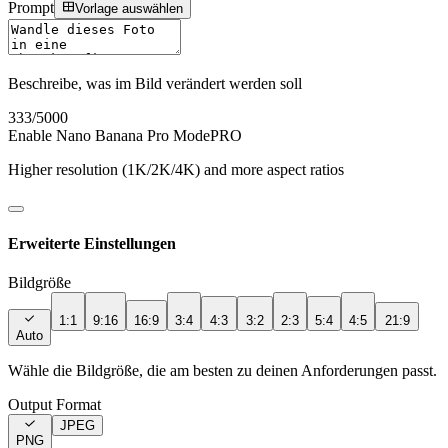
Prompt
Vorlage auswählen
Beschreibe, was im Bild verändert werden soll
333
/5000
Enable Nano Banana Pro Mode
PRO
Higher resolution (1K/2K/4K) and more aspect ratios
Erweiterte Einstellungen
Bildgröße
1:1
9:16
16:9
3:4
4:3
3:2
2:3
5:4
4:5
21:9
Auto
Wähle die Bildgröße, die am besten zu deinen Anforderungen passt.
Output Format
JPEG
PNG