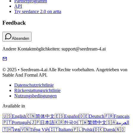
Partnerprogramm
API
Try seedance 2.0 on artta
Feedback
Absenden
Andere Kontaktmöglichkeiten: support@seedream-4.ai
© 2025 • Seedream-4.ai Alle Rechte vorbehalten. Angetrieben von
Stable And Formal API.
Datenschutzrichtlinie
Rückerstattungsrichtlinie
Nutzungsbedingungen
Available in
🇺🇸
English
🇨🇳
简体中文
🇪🇸
Español
🇩🇪
Deutsch
🇫🇷
Français
🇵🇹
Português
🇯🇵
日本語
🇰🇷
한국어
🇹🇼
繁體中文
🇸🇦
العربية
🇹🇭
ไทย
🇻🇳
Tiếng Việt
🇮🇹
Italiano
🇵🇱
Polski
🇩🇰
Dansk
🇳🇴