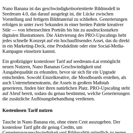
Nano Banana ist das geschwindigkeitsorientierte Bildmodell in
Seedream 4.0, das darauf ausgelegt ist, die Lücke zwischen
Vorstellung und fertigem Bildmaterial zu schließen. Generierungen
erfolgen in unter zwei Sekunden in einer breiten Palette kreativer
Stile — von lebensechten Porträts bis hin zu ausdrucksstarken
digitalen Illustrationen. Die Aktivierung des PRO-Upscalings hebt
jedes schnelle Konzept auf ein hochauflösendes Asset, das du direkt
in ein Marketing-Deck, eine Produktliste oder eine Social-Media-
Kampagne einsetzen kannst.
Ein großzügiger kostenloser Tarif auf seedream-4.ai ermöglicht
neuen Nutzern, Nano Bananas Geschwindigkeit und
Ausgabequalität zu erkunden, bevor sie sich für ein Upgrade
entscheiden. Sowohl Einzelkreative, die Moodboards erstellen, als
auch Unternehmensteams, die Assets in großem Maßstab
generieren, finden hier ihren natürlichen Platz. PRO-Upscaling steht
auf Abruf bereit, sodass du genau bestimmst, welche Generierungen
die zusätzliche Auflösungsbehandlung verdienen.
Kostenlosen Tarif nutzen
Tauche in Nano Banana ein, ohne einen Cent auszugeben. Der
kostenlose Tarif gibt dir genug Credits, um
Generierungsgeschwindigkeit und Bildqualität gründlich zu testen,