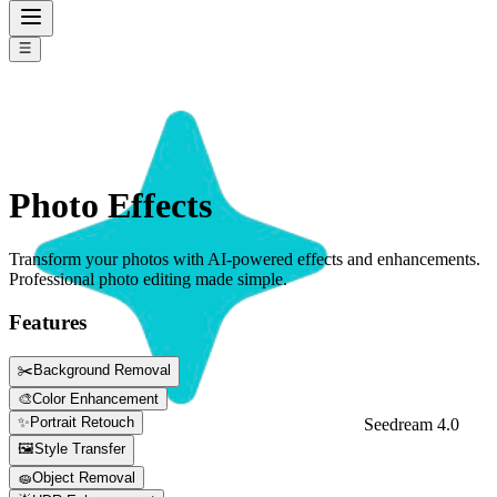
Photo Effects
Transform your photos with AI-powered effects and enhancements.
Professional photo editing made simple.
Features
✂️
Background Removal
🎨
Color Enhancement
✨
Portrait Retouch
Seedream 4.0
Sign In
🖼️
Style Transfer
🧽
Object Removal