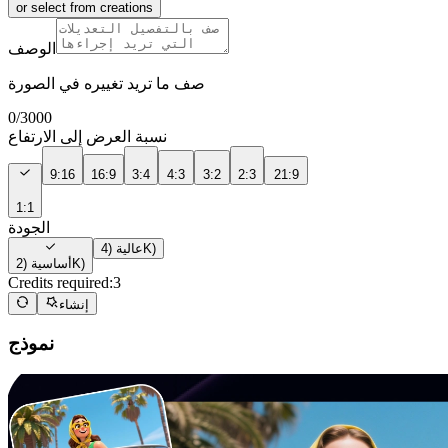
or select from creations
الوصف
صف ما تريد تغييره في الصورة
0
/
3000
نسبة العرض إلى الارتفاع
9:16
16:9
3:4
4:3
3:2
2:3
21:9
1:1
الجودة
عالية (4K)
أساسية (2K)
Credits required:
3
إنشاء
نموذج