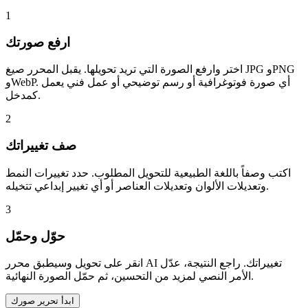
1
ارفع صورتك
اختر وارفع الصورة التي تريد تحويلها. يقبل المحرر صيغ JPG وPNG
وWebP. أي صورة فوتوغرافية أو رسم توضيحي أو عمل فني يعمل
كمدخل.
2
صف تغييراتك
اكتب وصفاً باللغة الطبيعية للتحويل المطلوب. حدد تغييرات النمط
وتعديلات الألوان وتعديلات العناصر أو أي تغيير إبداعي تتخيله.
3
حوّل وحمّل
انقر على تحويل وسيطبق محرر AI تغييراتك. راجع النتيجة، عدّل
الأمر النصي لمزيد من التحسين، ثم حمّل الصورة النهائية.
ابدأ تحرير صورك