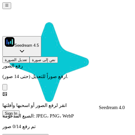
Seedream 4.5
نص إلى صورة
تعديل الصورة
رفع الصور
ارفع صوراً للتعديل (حتى 14 صور).
انقر لرفع الصور أو اسحبها وأفلتها
Seedream 4.0
Sign In
الصيغ المدعومة: JPEG، PNG، WebP
تم رفع 0/14 صور