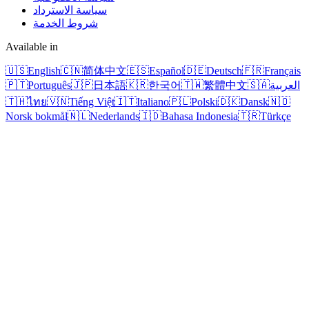
سياسة الاسترداد
شروط الخدمة
Available in
🇺🇸
English
🇨🇳
简体中文
🇪🇸
Español
🇩🇪
Deutsch
🇫🇷
Français
العربية
🇸🇦
繁體中文
🇹🇼
한국어
🇰🇷
日本語
🇯🇵
Português
🇵🇹
🇹🇭
ไทย
🇻🇳
Tiếng Việt
🇮🇹
Italiano
🇵🇱
Polski
🇩🇰
Dansk
🇳🇴
Norsk bokmål
🇳🇱
Nederlands
🇮🇩
Bahasa Indonesia
🇹🇷
Türkçe