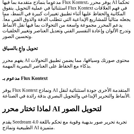
مدعوماً بنماذج متقدمة بما فيها Flux Kontext، يوفر محرر AI تحكماً
استثنائياً في عملية التحويل. يتفوق Flux Kontext في فهم العلاقات
المكانية والحفاظ عليها أثناء تطبيق تغييرات كبيرة في النمط، مما
يجعله مثالياً للمشاريع الإبداعية التي تتطلب الدقة والذوق الفني معاً.
يدعم المحرر مجموعة واسعة من التحولات بما فيها نقل الأنماط
وتدرج الألوان وإعادة التفسير الفني وتعديل العناصر وتغيير الخلفيات
وتحسين الصور.
تحويل واعٍ بالسياق
يفهم محرر AI محتوى صورتك وسياقها، مما يضمن تطبيق التحولات
بذكاء مع الحفاظ على العناصر البصرية المهمة.
مدعوم بـ Flux Kontext
يوفر Flux Kontext ونماذج AI المتقدمة الأخرى جودة استثنائية لنقل
الأنماط والتحرير الإبداعي والتحويل البصري بدقة رائدة في الصناعة.
لماذا تختار محرر AI لتحويل الصور
يقدم Seedream 4.0 تجربة تحرير صور بديهية وقوية مع تحكم باللغة
الطبيعية ونماذج AI متميزة.