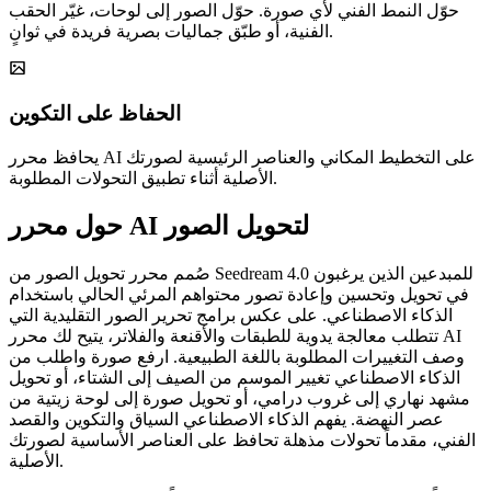
حوّل النمط الفني لأي صورة. حوّل الصور إلى لوحات، غيّر الحقب
الفنية، أو طبّق جماليات بصرية فريدة في ثوانٍ.
الحفاظ على التكوين
يحافظ محرر AI على التخطيط المكاني والعناصر الرئيسية لصورتك
الأصلية أثناء تطبيق التحولات المطلوبة.
حول محرر AI لتحويل الصور
صُمم محرر تحويل الصور من Seedream 4.0 للمبدعين الذين يرغبون
في تحويل وتحسين وإعادة تصور محتواهم المرئي الحالي باستخدام
الذكاء الاصطناعي. على عكس برامج تحرير الصور التقليدية التي
تتطلب معالجة يدوية للطبقات والأقنعة والفلاتر، يتيح لك محرر AI
وصف التغييرات المطلوبة باللغة الطبيعية. ارفع صورة واطلب من
الذكاء الاصطناعي تغيير الموسم من الصيف إلى الشتاء، أو تحويل
مشهد نهاري إلى غروب درامي، أو تحويل صورة إلى لوحة زيتية من
عصر النهضة. يفهم الذكاء الاصطناعي السياق والتكوين والقصد
الفني، مقدماً تحولات مذهلة تحافظ على العناصر الأساسية لصورتك
الأصلية.