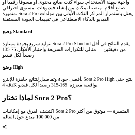
واجهة سهلة الاستخدام. سواء كنت صانع محتوى أو مسوقاً رقمياً أو
صانع أفلام، منصتنا تمكنك من إنشاء فيديوهات بمستوى احترافي
متميزة. Sora 2 Pro يحتل باستمرار المراكز الثلاث الأولى بين مولدات
الفيديو بالذكاء الاصطناعي في تقييمات الجودة المستقلة.
وضع Standard
توليد سريع بجودة ممتازة. Sora 2 Pro Standard يقدم النتائج في أقل
من دقيقتين — مثالي للتكرارات السريعة واختبار الأفكار. 75-135
رصيداً لكل فيديو.
وضع High
أقصى جودة وتفاصيل لنتائج جاهزة للإنتاج. Sora 2 Pro High ينتج حتى
دقة 4K بواقعية معززة. 165-315 رصيداً لكل فيديو.
لماذا تختار Sora 2 Pro؟
اكتشف الفرق مع إمكانيات Sora 2 Pro المتميزة — موثوق من أكثر
من 100,000 مبدع حول العالم.