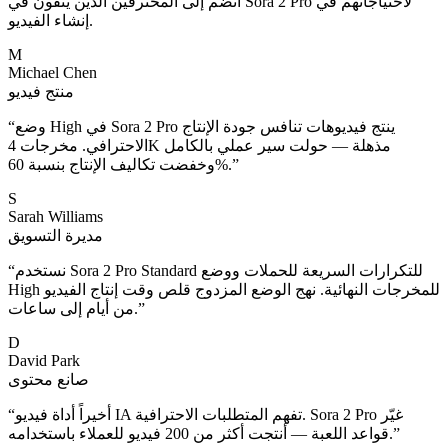
انضم إلى المحترفين الذين يثقون في Sora 2 Pro لاحتياجاتهم في
إنشاء الفيديو.
M
Michael Chen
منتج فيديو
وضع High في Sora 2 Pro ينتج فيديوهات تنافس جودة الإنتاج
“
الاحترافي. مخرجات 4K مذهلة — حولت سير عملي بالكامل
”
وخفضت تكاليف الإنتاج بنسبة 60%.
S
Sarah Williams
مديرة التسويق
نستخدم Sora 2 Pro Standard للتكرارات السريعة للحملات ووضع
“
High للمخرجات النهائية. نهج الوضع المزدوج قلص وقت إنتاج الفيديو
”
من أيام إلى ساعات.
D
David Park
صانع محتوى
أخيراً أداة فيديو IA تفهم المتطلبات الاحترافية. Sora 2 Pro غيّر
“
”
قواعد اللعبة — أنتجت أكثر من 200 فيديو للعملاء باستخدامه.