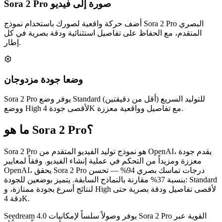
Sora 2 Pro صورة إلى فيديو
أضف حركة واقعية لصورك باستخدام نموذج Sora 2 Pro البصري
المتقدم، مع الحفاظ على تفاصيل استثنائية ودقة بصرية في كل
إطار.
وضعا جودة مزدوجان
Sora 2 Pro يوفر وضع Standard للتوليد السريع (أقل من دقيقتين)
ووضع High لأقصى جودة 4K مع تفاصيل وواقعية معززة.
ما هو Sora 2 Pro؟
Sora 2 Pro هو نموذج توليد الفيديو المتقدم من OpenAI، يقدم جودة
معززة ومزيداً من التحكم في عملية إنشاء الفيديو. وفقاً لمعايير
OpenAI، يحقق Sora 2 Pro درجات تماسك بصري 94% — تحسن
بنسبة 37% مقارنة بالنماذج السابقة. يتميز بوضعين للجودة: Standard
لنتائج أسرع بجودة ممتازة، و High لأقصى تفاصيل ودقة بصرية حتى
دقة 4K.
Seedream 4.0 يوفر وصولاً سلساً لإمكانيات Sora 2 Pro القوية عبر