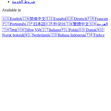
شروط الخدمة
Available in
🇺🇸
English
🇨🇳
简体中文
🇪🇸
Español
🇩🇪
Deutsch
🇫🇷
Français
العربية
🇸🇦
繁體中文
🇹🇼
한국어
🇰🇷
日本語
🇯🇵
Português
🇵🇹
🇹🇭
ไทย
🇻🇳
Tiếng Việt
🇮🇹
Italiano
🇵🇱
Polski
🇩🇰
Dansk
🇳🇴
Norsk bokmål
🇳🇱
Nederlands
🇮🇩
Bahasa Indonesia
🇹🇷
Türkçe