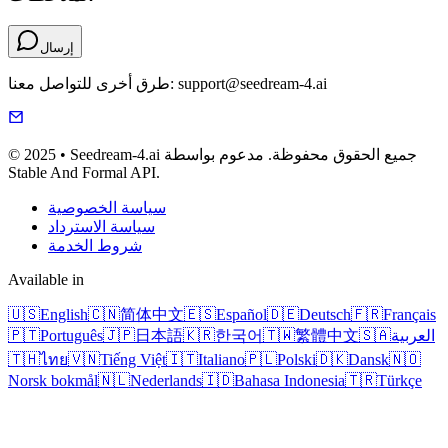
إرسال
طرق أخرى للتواصل معنا: support@seedream-4.ai
© 2025 • Seedream-4.ai جميع الحقوق محفوظة. مدعوم بواسطة
Stable And Formal API.
سياسة الخصوصية
سياسة الاسترداد
شروط الخدمة
Available in
🇺🇸
English
🇨🇳
简体中文
🇪🇸
Español
🇩🇪
Deutsch
🇫🇷
Français
العربية
🇸🇦
繁體中文
🇹🇼
한국어
🇰🇷
日本語
🇯🇵
Português
🇵🇹
🇹🇭
ไทย
🇻🇳
Tiếng Việt
🇮🇹
Italiano
🇵🇱
Polski
🇩🇰
Dansk
🇳🇴
Norsk bokmål
🇳🇱
Nederlands
🇮🇩
Bahasa Indonesia
🇹🇷
Türkçe