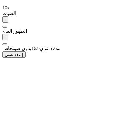
10
s
الصوت
i
الظهور العام
i
مدة 5 ثوانٍ
16:9
بدون صوت
خاص
إعادة تعيين