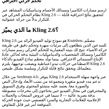
تحكم حركي احترافي
ارسم مسارات الكاميرا ومسالك الأجسام وديناميكيات المشاهد عبر
نظام التحكم الحركي في Kling 2.6 — لتحقيق نتائج احترافية قابلة
للتكرار بدلاً من حركة عشوائية.
ما الذي يميّز Kling 2.6؟
Kling 2.6 هو نموذج توليد الفيديو الرائد من Kuaishou، مصمَّم
للمبدعين الذين يتطلعون إلى مرئيات مبهرة وتحكم دقيق في طريقة
حركة الأشياء. تتيح لك بنيته المعمارية للتحكم الحركي رسم مسارات
الكاميرا ومسالك الشخصيات والديناميكيات البيئية بدقة تُحاكي عادةً
الإنتاج السينمائي الاحترافي. بينما تولّد معظم نماذج الفيديو بالذكاء
الاصطناعي حركات تبدو اعتباطية ويصعب توجيهها، يلتزم Kling 2.6
بتعليماتك ويحقق نتائج قابلة للتكرار وسلسة بشكل طبيعي.
من خلال Seedream 4.0، يتوفر Kling 2.6 عبر واجهة سهلة الاستخدام
تدعم مدد فيديو متغيرة ومجموعة من نسب الأبعاد وإدخال النص
والصورة معاً. يعتمد عليه منشئو المحتوى وفرق التسويق
والمحترفون في مجال الفيديو حين يحتاجون إلى مخرجات مضبوطة
بدقة بصرية عالية — لا سيما في عروض المنتجات والحملات
الإعلامية للعلامات التجارية والسرد القصصي حيث جودة الحركة
المتوقعة أمر غير قابل للتفاوض.