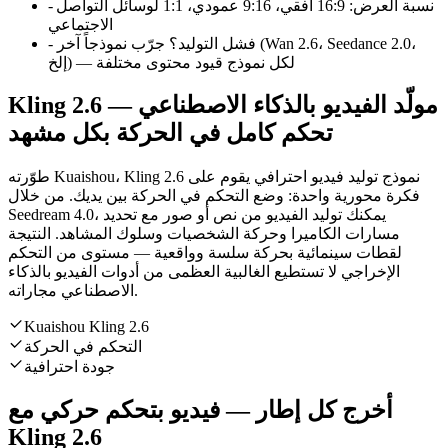
نسبة العرض
:
16:9 أفقي، 9:16 عمودي، 1:1 لوسائل التواصل
-
الاجتماعي
فشل التوليد؟ جرّب نموذجاً آخر (Wan 2.6، Seedance 2.0،
-
إلخ) — لكل نموذج قيود محتوى مختلفة
Kling 2.6 مولّد الفيديو بالذكاء الاصطناعي —
تحكم كامل في الحركة بكل مشهد
طوّرته Kuaishou، Kling 2.6 نموذج توليد فيديو احترافي يقوم على
فكرة محورية واحدة: وضع التحكم في الحركة بين يديك. من خلال
Seedream 4.0، يمكنك توليد الفيديو من نص أو صور مع تحديد
مسارات الكاميرا وحركة الشخصيات وسلوك المشاهد. النتيجة
لقطات سينمائية بحركة سلسة وواقعية — مستوى من التحكم
الإخراجي لا تستطيع الغالبية العظمى من أدوات الفيديو بالذكاء
الاصطناعي مجاراته.
Kuaishou Kling 2.6
التحكم في الحركة
جودة احترافية
أخرج كل إطار — فيديو بتحكم حركي مع
Kling 2.6