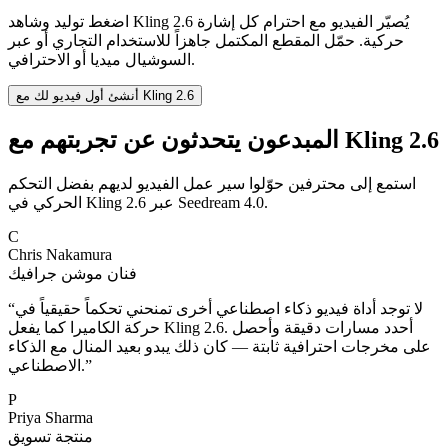
اضغط توليد وشاهد Kling 2.6 يُصيّر الفيديو مع احترام كل إشارة
حركية. حمّل المقطع المكتمل جاهزاً للاستخدام التجاري أو عبر
السوشيال ميديا أو الاحترافي.
أنشئ أول فيديو لك مع Kling 2.6
المبدعون يتحدثون عن تجربتهم مع Kling 2.6
استمع إلى محترفين حوّلوا سير عمل الفيديو لديهم بفضل التحكم
الحركي في Kling 2.6 عبر Seedream 4.0.
C
Chris Nakamura
فنان موشن جرافيك
لا توجد أداة فيديو ذكاء اصطناعي أخرى تمنحني تحكماً حقيقياً في
“
حركة الكاميرا كما يفعل Kling 2.6. أحدد مسارات دقيقة وأحصل
على مخرجات احترافية ثابتة — كان ذلك يبدو بعيد المنال مع الذكاء
”
الاصطناعي.
P
Priya Sharma
منتجة تسويق