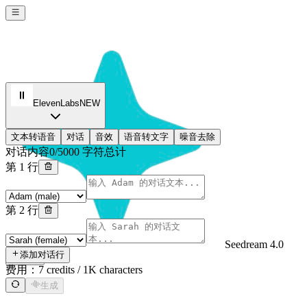
ElevenLabs
NEW
文本转语音
对话
音效
语音转文字
噪音去除
对话内容
0/5000 字符总计
第 1 行
第 2 行
Seedream 4.0
添加对话行
Sign In
费用：
7 credits / 1K characters
生成