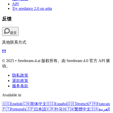
API
Try seedance 2.0 on artta
反馈
提交
其他联系方式
© 2025 • Seedream-4.ai 版权所有。由 Seedream 4.0 官方 API 驱
动。
隐私政策
退款政策
服务条款
Available in
🇺🇸
English
🇨🇳
简体中文
🇪🇸
Español
🇩🇪
Deutsch
🇫🇷
Français
🇵🇹
Português
🇯🇵
日本語
🇰🇷
한국어
🇹🇼
繁體中文
🇸🇦
العربية