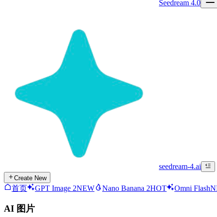
Seedream 4.0
seedream-4.ai
Create New
首页
GPT Image 2
NEW
Nano Banana 2
HOT
Omni Flash
N
AI 图片