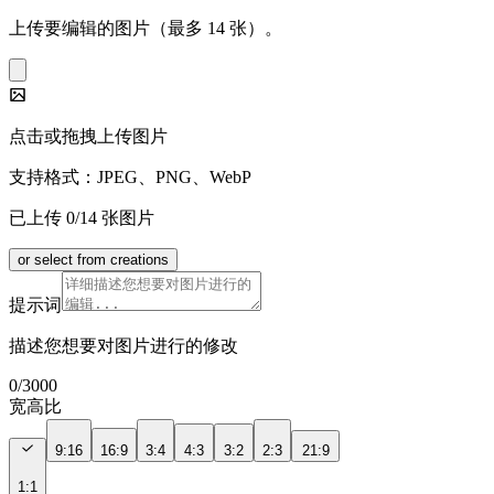
上传要编辑的图片（最多 14 张）。
点击或拖拽上传图片
支持格式：JPEG、PNG、WebP
已上传 0/14 张图片
or select from creations
提示词
描述您想要对图片进行的修改
0
/
3000
宽高比
9:16
16:9
3:4
4:3
3:2
2:3
21:9
1:1