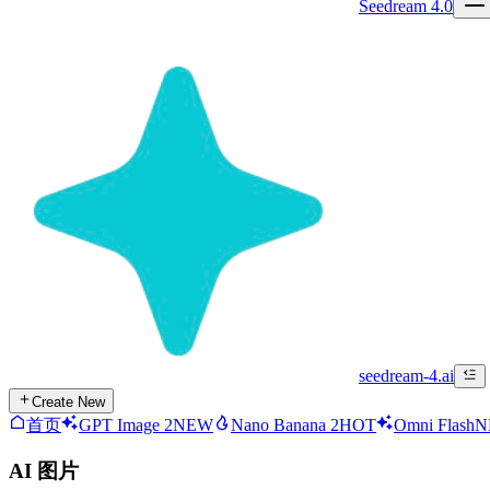
Seedream 4.0
seedream-4.ai
Create New
首页
GPT Image 2
NEW
Nano Banana 2
HOT
Omni Flash
N
AI 图片