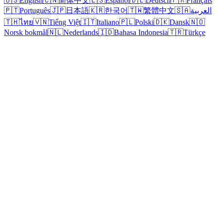
🇺🇸
English
🇨🇳
简体中文
🇪🇸
Español
🇩🇪
Deutsch
🇫🇷
Français
🇵🇹
Português
🇯🇵
日本語
🇰🇷
한국어
🇹🇼
繁體中文
🇸🇦
العربية
🇹🇭
ไทย
🇻🇳
Tiếng Việt
🇮🇹
Italiano
🇵🇱
Polski
🇩🇰
Dansk
🇳🇴
Norsk bokmål
🇳🇱
Nederlands
🇮🇩
Bahasa Indonesia
🇹🇷
Türkçe