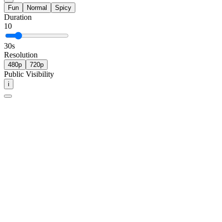
Fun
Normal
Spicy
Duration
10
30
s
Resolution
480p
720p
Public Visibility
i