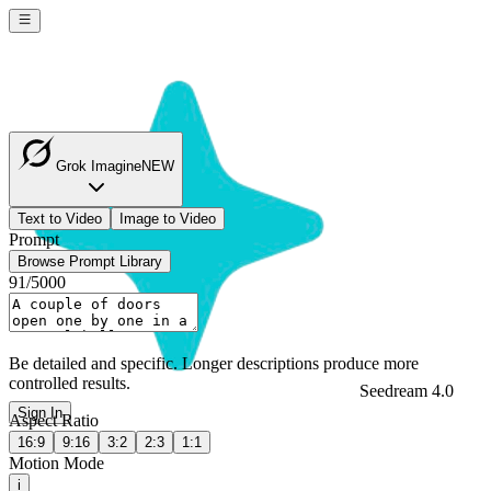
Grok Imagine
NEW
Text to Video
Image to Video
Prompt
Browse Prompt Library
91
/
5000
Be detailed and specific. Longer descriptions produce more
controlled results.
Seedream 4.0
Sign In
Aspect Ratio
16:9
9:16
3:2
2:3
1:1
Motion Mode
i