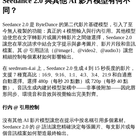
Seedance 2.0 與其他 AI 影片模型有何不
同？
Seedance 2.0 是 ByteDance 的第二代影片基礎模型，引入了至
今無人複製的功能：真正的 4 模態輸入與行內引用。其他模型
迫使您在文字轉影片或圖片轉影片之間做選擇，Seedance 2.0
讓您在單次請求中結合文字提示與參考圖片、影片片段和音訊
檔案。其 @ 引用語法（@image1、@video2、@audio3）讓您
精細控制每個素材如何影響輸出。
在 seedream-4.ai 上，Seedance 2.0 生成 4 到 15 秒長度的影片，
支援 7 種寬高比：16:9、9:16、1:1、4:3、3:4、21:9 和自適應
自動選擇。選擇 480p（每秒 20 點數）或 720p（每秒 40 點
數）。音訊生成內建於模型架構中——非事後附加——因此唇
形同步、環境音和音效與視覺輸出完美對齊。
行內 @ 引用控制
沒有其他 AI 影片模型讓您在提示中按名稱引用多個素材。
Seedance 2.0 的 @ 語法讓您精確決定每張圖片、每支影片或每
個音訊檔案如何塑造最終輸出。