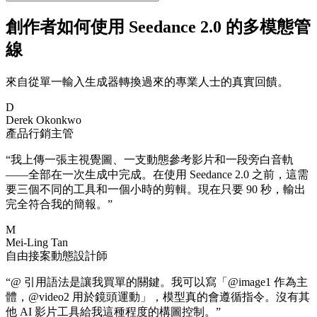
創作者如何使用 Seedance 2.0 的多模態管
線
來自從單一輸入生成器轉換過來的專業人士的真實回饋。
D
Derek Okonkwo
產品行銷主管
“
我上傳一張主視覺圖、一支動態參考影片和一段旁白音軌
——全部在一次生成中完成。在使用 Seedance 2.0 之前，這需
要三個不同的工具和一個小時的剪輯。現在只要 90 秒，輸出
完全符合我的簡報。
”
M
Mei-Ling Tan
自由接案動態設計師
“
@ 引用語法是讓我買單的關鍵。我可以寫「@image1 作為主
體，@video2 用於鏡頭運動」，模型真的會遵循指令。沒有其
他 AI 影片工具給我這種程度的構圖控制。
”