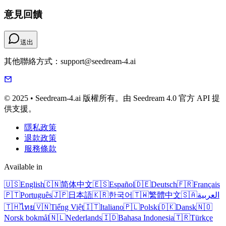
意見回饋
送出
其他聯絡方式：support@seedream-4.ai
© 2025 • Seedream-4.ai 版權所有。由 Seedream 4.0 官方 API 提
供支援。
隱私政策
退款政策
服務條款
Available in
🇺🇸
English
🇨🇳
简体中文
🇪🇸
Español
🇩🇪
Deutsch
🇫🇷
Français
🇵🇹
Português
🇯🇵
日本語
🇰🇷
한국어
🇹🇼
繁體中文
🇸🇦
العربية
🇹🇭
ไทย
🇻🇳
Tiếng Việt
🇮🇹
Italiano
🇵🇱
Polski
🇩🇰
Dansk
🇳🇴
Norsk bokmål
🇳🇱
Nederlands
🇮🇩
Bahasa Indonesia
🇹🇷
Türkçe