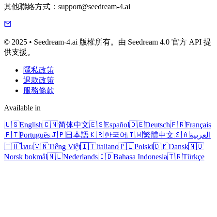
其他聯絡方式：support@seedream-4.ai
© 2025 • Seedream-4.ai 版權所有。由 Seedream 4.0 官方 API 提
供支援。
隱私政策
退款政策
服務條款
Available in
🇺🇸
English
🇨🇳
简体中文
🇪🇸
Español
🇩🇪
Deutsch
🇫🇷
Français
🇵🇹
Português
🇯🇵
日本語
🇰🇷
한국어
🇹🇼
繁體中文
🇸🇦
العربية
🇹🇭
ไทย
🇻🇳
Tiếng Việt
🇮🇹
Italiano
🇵🇱
Polski
🇩🇰
Dansk
🇳🇴
Norsk bokmål
🇳🇱
Nederlands
🇮🇩
Bahasa Indonesia
🇹🇷
Türkçe