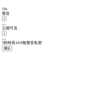
10
s
聲音
i
公開可見
i
5秒時長
16:9
無聲音
私密
重設