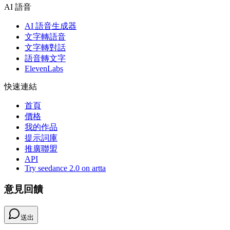
AI 語音
AI 語音生成器
文字轉語音
文字轉對話
語音轉文字
ElevenLabs
快速連結
首頁
價格
我的作品
提示詞庫
推廣聯盟
API
Try seedance 2.0 on artta
意見回饋
送出