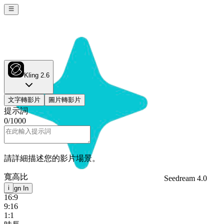
Kling 2.6
文字轉影片
圖片轉影片
提示詞
0
/
1000
請詳細描述您的影片場景。
寬高比
Seedream 4.0
i
Sign In
16:9
9:16
1:1