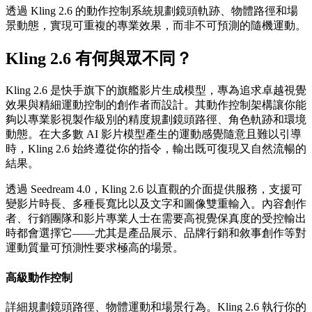
透過 Kling 2.6 的動作控制系統規劃鏡頭軌跡、物體路徑和場
景動態，實現可重複的專業效果，而非不可預測的隨機運動。
Kling 2.6 有何與眾不同？
Kling 2.6 是快手旗下的旗艦影片生成模型，專為追求卓越視覺
效果與精細運動控制的創作者而設計。其動作控制架構讓你能
夠以專業影視製作級別的精度規劃鏡頭路徑、角色軌跡和環境
動態。在大多數 AI 影片模型產生的運動感覺隨意且難以引導
時，Kling 2.6 始終遵從你的指令，輸出既可復現又自然流暢的
結果。
透過 Seedream 4.0，Kling 2.6 以直觀的介面提供服務，支援可
變影片時長、多種長寬比以及文字和圖像雙重輸入。內容創作
者、行銷團隊和影片專業人士在需要高視覺保真度的受控輸出
時都會選擇它——尤其是產品展示、品牌行銷和敘事創作等對
運動質量可預測性要求極高的場景。
高級動作控制
詳細規劃鏡頭路徑、物體運動和場景行為。Kling 2.6 執行你的