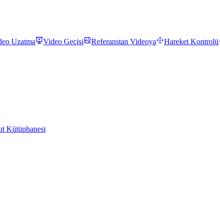
deo Uzatma
Video Geçişi
Referanstan Videoya
Hareket Kontrolü
t Kütüphanesi