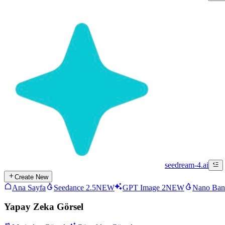
seedream-4.ai
Create New
Ana Sayfa
Seedance 2.5
NEW
GPT Image 2
NEW
Nano Ban
Yapay Zeka Görsel