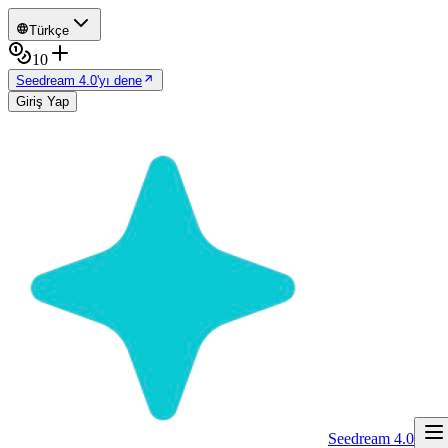
Türkçe
10
Seedream 4.0'yı dene
Giriş Yap
Seedream 4.0