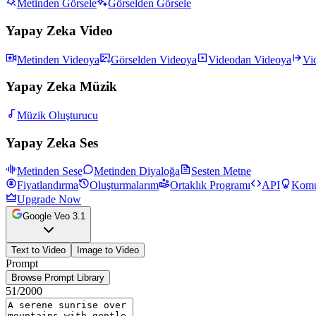
Metinden Görsele
Görselden Görsele
Yapay Zeka Video
Metinden Videoya
Görselden Videoya
Videodan Videoya
Vi
Yapay Zeka Müzik
Müzik Oluşturucu
Yapay Zeka Ses
Metinden Sese
Metinden Diyaloğa
Sesten Metne
Fiyatlandırma
Oluşturmalarım
Ortaklık Programı
API
Komu
Upgrade Now
Google Veo 3.1
Text to Video
Image to Video
Prompt
Browse Prompt Library
51
/2000