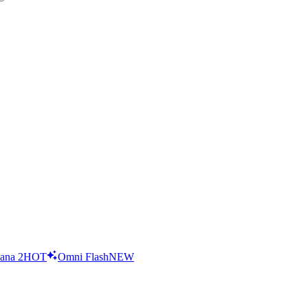
ana 2
HOT
Omni Flash
NEW