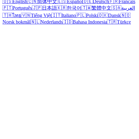
🇺🇸
English
🇨🇳
简体中文
🇪🇸
Español
🇩🇪
Deutsch
🇫🇷
Français
🇵🇹
Português
🇯🇵
日本語
🇰🇷
한국어
🇹🇼
繁體中文
🇸🇦
العربية
🇹🇭
ไทย
🇻🇳
Tiếng Việt
🇮🇹
Italiano
🇵🇱
Polski
🇩🇰
Dansk
🇳🇴
Norsk bokmål
🇳🇱
Nederlands
🇮🇩
Bahasa Indonesia
🇹🇷
Türkçe