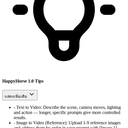
HappyHorse 1.0 Tips
แสดงเพิ่มเติม
-
Text to Video
:
Describe the scene, camera moves, lighting
and action — longer, specific prompts give more controlled
results.
-
Image to Video (Reference)
:
Upload 1-9 reference images
and address them by order in your prompt with [Image 1],