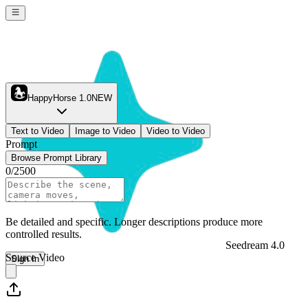
HappyHorse 1.0
NEW
Text to Video
Image to Video
Video to Video
Prompt
Browse Prompt Library
0
/
2500
Be detailed and specific. Longer descriptions produce more
controlled results.
Seedream 4.0
Source Video
Sign In