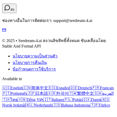
ส่ง
ช่องทางอื่นในการติดต่อเรา: support@seedream-4.ai
© 2025 • Seedream-4.ai สงวนลิขสิทธิ์ทั้งหมด ขับเคลื่อนโดย
Stable And Formal API
นโยบายความเป็นส่วนตัว
นโยบายการคืนเงิน
ข้อกำหนดการใช้บริการ
Available in
🇺🇸
English
🇨🇳
简体中文
🇪🇸
Español
🇩🇪
Deutsch
🇫🇷
Français
🇵🇹
Português
🇯🇵
日本語
🇰🇷
한국어
🇹🇼
繁體中文
🇸🇦
العربية
🇹🇭
ไทย
🇻🇳
Tiếng Việt
🇮🇹
Italiano
🇵🇱
Polski
🇩🇰
Dansk
🇳🇴
Norsk bokmål
🇳🇱
Nederlands
🇮🇩
Bahasa Indonesia
🇹🇷
Türkçe