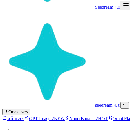
Seedream 4.0
seedream-4.ai
Create New
หน้าแรก
GPT Image 2
NEW
Nano Banana 2
HOT
Omni Fla