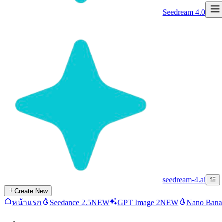
Seedream 4.0
seedream-4.ai
Create New
หน้าแรก
Seedance 2.5
NEW
GPT Image 2
NEW
Nano Bana