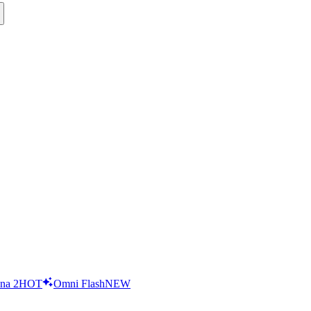
na 2
HOT
Omni Flash
NEW