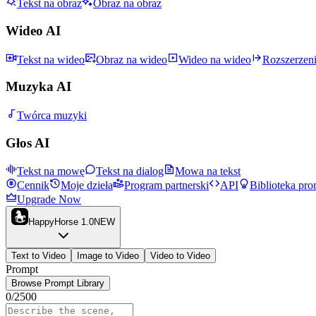
Tekst na obraz
Obraz na obraz
Wideo AI
Tekst na wideo
Obraz na wideo
Wideo na wideo
Rozszerzen
Muzyka AI
Twórca muzyki
Głos AI
Tekst na mowę
Tekst na dialog
Mowa na tekst
Cennik
Moje dzieła
Program partnerski
API
Biblioteka pr
Upgrade Now
HappyHorse 1.0
NEW
Text to Video
Image to Video
Video to Video
Prompt
Browse Prompt Library
0
/
2500