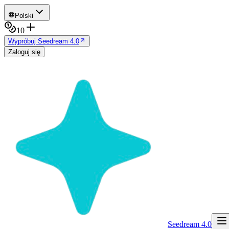
Polski
10
Wypróbuj Seedream 4.0
Zaloguj się
Seedream 4.0