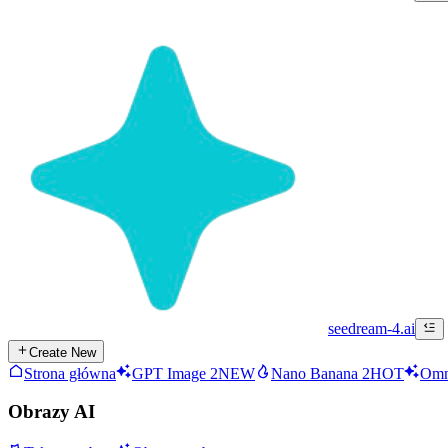
seedream-4.ai
Create New
Strona główna
GPT Image 2
NEW
Nano Banana 2
HOT
Omn
Obrazy AI