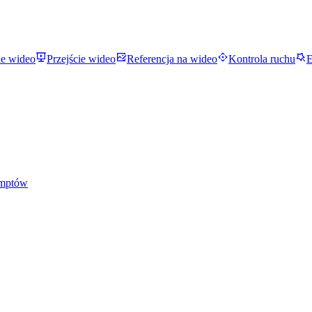
ie wideo
Przejście wideo
Referencja na wideo
Kontrola ruchu
E
omptów