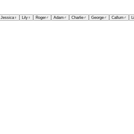
Jessica
♀
Lily
♀
Roger
♂
Adam
♂
Charlie
♂
George
♂
Callum
♂
L