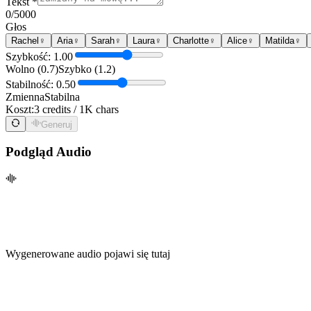
Tekst *
0
/5000
Głos
Rachel
♀
Aria
♀
Sarah
♀
Laura
♀
Charlotte
♀
Alice
♀
Matilda
♀
Szybkość: 1.00
Wolno (0.7)
Szybko (1.2)
Stabilność: 0.50
Zmienna
Stabilna
Koszt:
3 credits / 1K chars
Generuj
Podgląd Audio
Wygenerowane audio pojawi się tutaj