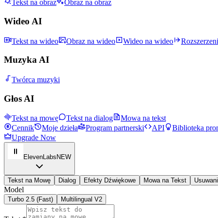
Tekst na obraz
Obraz na obraz
Wideo AI
Tekst na wideo
Obraz na wideo
Wideo na wideo
Rozszerzen
Muzyka AI
Twórca muzyki
Głos AI
Tekst na mowę
Tekst na dialog
Mowa na tekst
Cennik
Moje dzieła
Program partnerski
API
Biblioteka pr
Upgrade Now
ElevenLabs
NEW
Tekst na Mowę
Dialog
Efekty Dźwiękowe
Mowa na Tekst
Usuwan
Model
Turbo 2.5 (Fast)
Multilingual V2