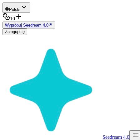
Polski
10
Wypróbuj Seedream 4.0
Zaloguj się
Seedream 4.0