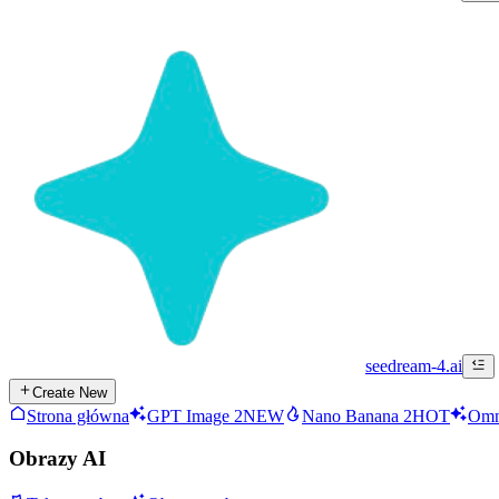
seedream-4.ai
Create New
Strona główna
GPT Image 2
NEW
Nano Banana 2
HOT
Omn
Obrazy AI