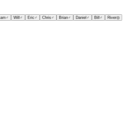
iam
♂
Will
♂
Eric
♂
Chris
♂
Brian
♂
Daniel
♂
Bill
♂
River
◎