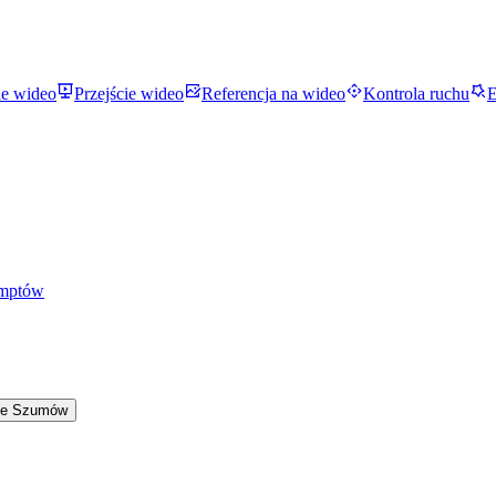
ie wideo
Przejście wideo
Referencja na wideo
Kontrola ruchu
E
omptów
ie Szumów