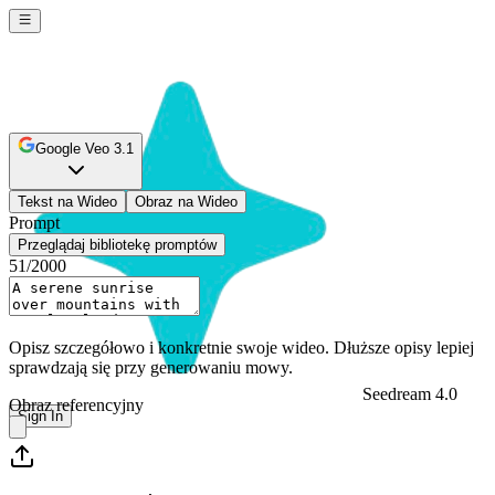
Google Veo 3.1
Tekst na Wideo
Obraz na Wideo
Prompt
Przeglądaj bibliotekę promptów
51
/2000
Opisz szczegółowo i konkretnie swoje wideo. Dłuższe opisy lepiej
sprawdzają się przy generowaniu mowy.
Seedream 4.0
Obraz referencyjny
Sign In