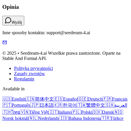
Opinia
Wyślij
Inne sposoby kontaktu: support@seedream-4.ai
© 2025 • Seedream-4.ai Wszelkie prawa zastrzeżone. Oparte na
Stable And Formal API.
Polityka prywatności
Zasady zwrotów
Regulamin
Available in
🇺🇸
English
🇨🇳
简体中文
🇪🇸
Español
🇩🇪
Deutsch
🇫🇷
Français
🇵🇹
Português
🇯🇵
日本語
🇰🇷
한국어
🇹🇼
繁體中文
🇸🇦
العربية
🇹🇭
ไทย
🇻🇳
Tiếng Việt
🇮🇹
Italiano
🇵🇱
Polski
🇩🇰
Dansk
🇳🇴
Norsk bokmål
🇳🇱
Nederlands
🇮🇩
Bahasa Indonesia
🇹🇷
Türkçe