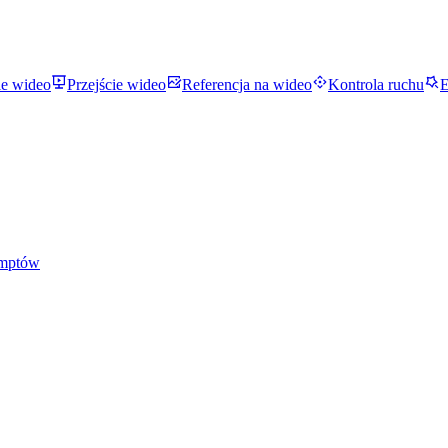
ie wideo
Przejście wideo
Referencja na wideo
Kontrola ruchu
E
omptów