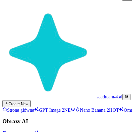
seedream-4.ai
Create New
Strona główna
GPT Image 2
NEW
Nano Banana 2
HOT
Omn
Obrazy AI