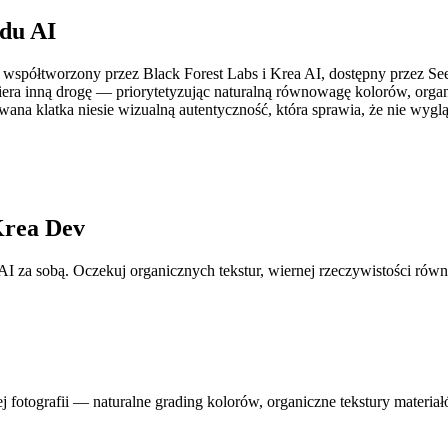
du AI
 współtworzony przez Black Forest Labs i Krea AI, dostępny przez S
ra inną drogę — priorytetyzując naturalną równowagę kolorów, organic
ana klatka niesie wizualną autentyczność, która sprawia, że nie wygl
Krea Dev
 za sobą. Oczekuj organicznych tekstur, wiernej rzeczywistości równo
fotografii — naturalne grading kolorów, organiczne tekstury materiałów