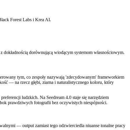
lack Forest Labs i Krea AI.
zy z dokładnością dorównującą wiodącym systemom własnościowym.
 kierowany tym, co zespoły nazywają 'zdecydowanym' frameworkiem
ość — na rzecz głębi, ziarna i naturalistycznego koloru, który
eferencji ludzkich. Na Seedream 4.0 staje się narzędziem
ok prawdziwych fotografii bez oczywistych niespójności.
alnymi — output zamiast tego odzwierciedla niuanse tonalne pracy