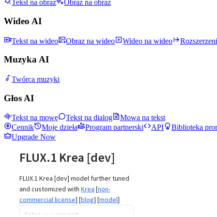
Tekst na obraz
Obraz na obraz
Wideo AI
Tekst na wideo
Obraz na wideo
Wideo na wideo
Rozszerzen
Muzyka AI
Twórca muzyki
Głos AI
Tekst na mowę
Tekst na dialog
Mowa na tekst
Cennik
Moje dzieła
Program partnerski
API
Biblioteka pr
Upgrade Now