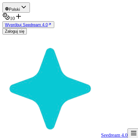
Polski
10
Wypróbuj Seedream 4.0
Zaloguj się
Seedream 4.0