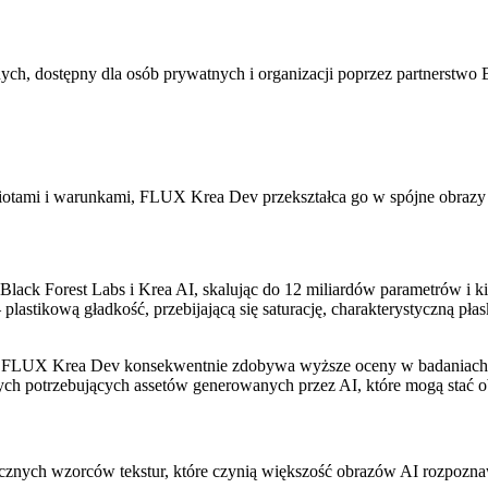
ych, dostępny dla osób prywatnych i organizacji poprzez partnerstwo B
miotami i warunkami, FLUX Krea Dev przekształca go w spójne obra
lack Forest Labs i Krea AI, skalując do 12 miliardów parametrów i
astikową gładkość, przebijającą się saturację, charakterystyczną płask
e, FLUX Krea Dev konsekwentnie zdobywa wyższe oceny w badaniach pr
ch potrzebujących assetów generowanych przez AI, które mogą stać ob
nych wzorców tekstur, które czynią większość obrazów AI rozpoznaw