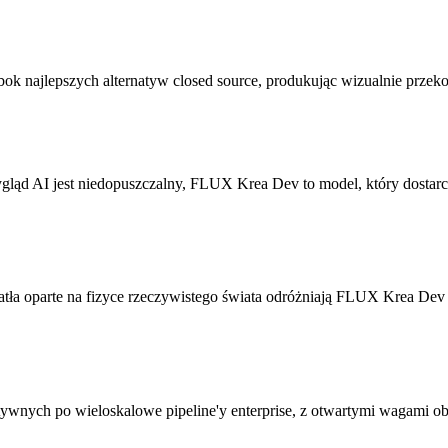
ok najlepszych alternatyw closed source, produkując wizualnie przek
wygląd AI jest niedopuszczalny, FLUX Krea Dev to model, który dosta
iatła oparte na fizyce rzeczywistego świata odróżniają FLUX Krea Dev
wnych po wieloskalowe pipeline'y enterprise, z otwartymi wagami obsł