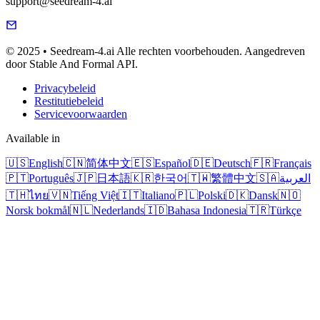
support@seedream-4.ai
© 2025 • Seedream-4.ai Alle rechten voorbehouden. Aangedreven
door Stable And Formal API.
Privacybeleid
Restitutiebeleid
Servicevoorwaarden
Available in
🇺🇸
English
🇨🇳
简体中文
🇪🇸
Español
🇩🇪
Deutsch
🇫🇷
Français
🇵🇹
Português
🇯🇵
日本語
🇰🇷
한국어
🇹🇼
繁體中文
🇸🇦
العربية
🇹🇭
ไทย
🇻🇳
Tiếng Việt
🇮🇹
Italiano
🇵🇱
Polski
🇩🇰
Dansk
🇳🇴
Norsk bokmål
🇳🇱
Nederlands
🇮🇩
Bahasa Indonesia
🇹🇷
Türkçe