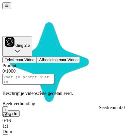
Kling 2.6
Tekst naar Video
Afbeelding naar Video
Prompt
0
/
1000
Beschrijf je videoscène gedetailleerd.
Beeldverhouding
Seedream 4.0
i
Sign In
16:9
9:16
1:1
Duur