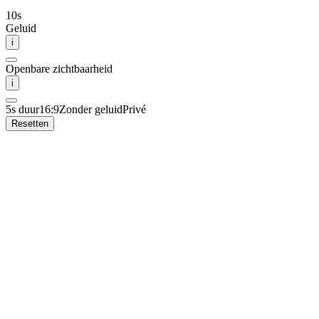
10
s
Geluid
i
Openbare zichtbaarheid
i
5s duur
16:9
Zonder geluid
Privé
Resetten