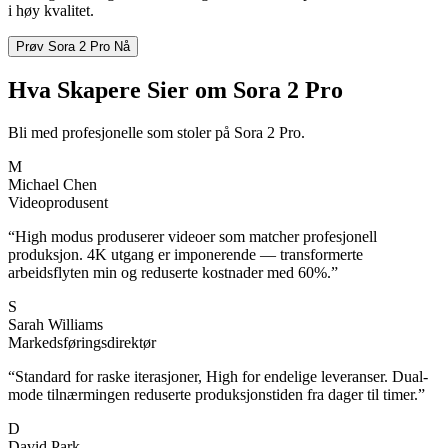
i høy kvalitet.
Prøv Sora 2 Pro Nå
Hva Skapere Sier om Sora 2 Pro
Bli med profesjonelle som stoler på Sora 2 Pro.
M
Michael Chen
Videoprodusent
“
High modus produserer videoer som matcher profesjonell
produksjon. 4K utgang er imponerende — transformerte
arbeidsflyten min og reduserte kostnader med 60%.
”
S
Sarah Williams
Markedsføringsdirektør
“
Standard for raske iterasjoner, High for endelige leveranser. Dual-
mode tilnærmingen reduserte produksjonstiden fra dager til timer.
”
D
David Park