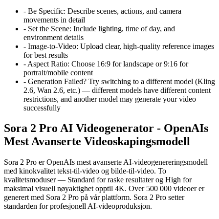
-
Be Specific: Describe scenes, actions, and camera
movements in detail
-
Set the Scene: Include lighting, time of day, and
environment details
-
Image-to-Video: Upload clear, high-quality reference images
for best results
-
Aspect Ratio: Choose 16:9 for landscape or 9:16 for
portrait/mobile content
-
Generation Failed? Try switching to a different model (Kling
2.6, Wan 2.6, etc.) — different models have different content
restrictions, and another model may generate your video
successfully
Sora 2 Pro AI Videogenerator - OpenAIs
Mest Avanserte Videoskapingsmodell
Sora 2 Pro er OpenAIs mest avanserte AI-videogenereringsmodell
med kinokvalitet tekst-til-video og bilde-til-video. To
kvalitetsmoduser — Standard for raske resultater og High for
maksimal visuell nøyaktighet opptil 4K. Over 500 000 videoer er
generert med Sora 2 Pro på vår plattform. Sora 2 Pro setter
standarden for profesjonell AI-videoproduksjon.