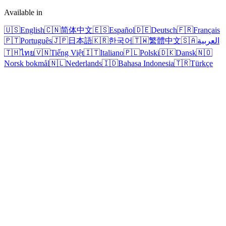
Available in
🇺🇸
English
🇨🇳
简体中文
🇪🇸
Español
🇩🇪
Deutsch
🇫🇷
Français
🇵🇹
Português
🇯🇵
日本語
🇰🇷
한국어
🇹🇼
繁體中文
🇸🇦
العربية
🇹🇭
ไทย
🇻🇳
Tiếng Việt
🇮🇹
Italiano
🇵🇱
Polski
🇩🇰
Dansk
🇳🇴
Norsk bokmål
🇳🇱
Nederlands
🇮🇩
Bahasa Indonesia
🇹🇷
Türkçe