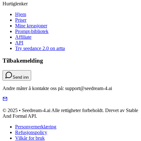
Hurtiglenker
Hjem
Priser
Mine kreasjoner
Prompt-bibliotek
Affiliate
API
Try seedance 2.0 on artta
Tilbakemelding
Send inn
Andre måter å kontakte oss på: support@seedream-4.ai
© 2025 • Seedream-4.ai Alle rettigheter forbeholdt. Drevet av Stable
And Formal API.
Personvernerklæring
Refusjonspolicy
Vilkår for bruk