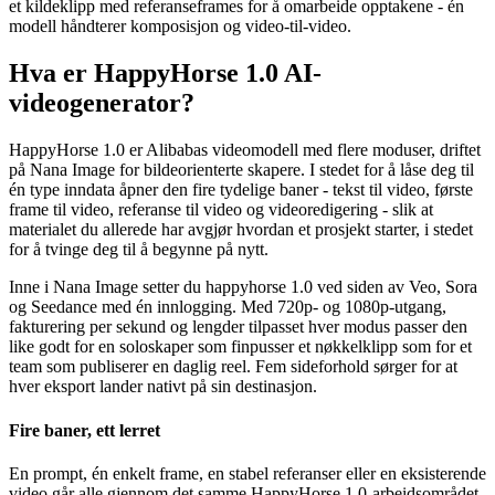
et kildeklipp med referanseframes for å omarbeide opptakene - én
modell håndterer komposisjon og video-til-video.
Hva er HappyHorse 1.0 AI-
videogenerator?
HappyHorse 1.0 er Alibabas videomodell med flere moduser, driftet
på Nana Image for bildeorienterte skapere. I stedet for å låse deg til
én type inndata åpner den fire tydelige baner - tekst til video, første
frame til video, referanse til video og videoredigering - slik at
materialet du allerede har avgjør hvordan et prosjekt starter, i stedet
for å tvinge deg til å begynne på nytt.
Inne i Nana Image setter du happyhorse 1.0 ved siden av Veo, Sora
og Seedance med én innlogging. Med 720p- og 1080p-utgang,
fakturering per sekund og lengder tilpasset hver modus passer den
like godt for en soloskaper som finpusser et nøkkelklipp som for et
team som publiserer en daglig reel. Fem sideforhold sørger for at
hver eksport lander nativt på sin destinasjon.
Fire baner, ett lerret
En prompt, én enkelt frame, en stabel referanser eller en eksisterende
video går alle gjennom det samme HappyHorse 1.0-arbeidsområdet,