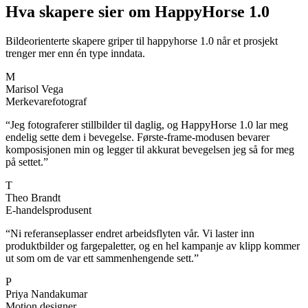
Hva skapere sier om HappyHorse 1.0
Bildeorienterte skapere griper til happyhorse 1.0 når et prosjekt
trenger mer enn én type inndata.
M
Marisol Vega
Merkevarefotograf
“
Jeg fotograferer stillbilder til daglig, og HappyHorse 1.0 lar meg
endelig sette dem i bevegelse. Første-frame-modusen bevarer
komposisjonen min og legger til akkurat bevegelsen jeg så for meg
på settet.
”
T
Theo Brandt
E-handelsprodusent
“
Ni referanseplasser endret arbeidsflyten vår. Vi laster inn
produktbilder og fargepaletter, og en hel kampanje av klipp kommer
ut som om de var ett sammenhengende sett.
”
P
Priya Nandakumar
Motion designer