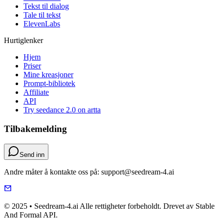
Tekst til dialog
Tale til tekst
ElevenLabs
Hurtiglenker
Hjem
Priser
Mine kreasjoner
Prompt-bibliotek
Affiliate
API
Try seedance 2.0 on artta
Tilbakemelding
Send inn
Andre måter å kontakte oss på: support@seedream-4.ai
© 2025 • Seedream-4.ai Alle rettigheter forbeholdt. Drevet av Stable
And Formal API.