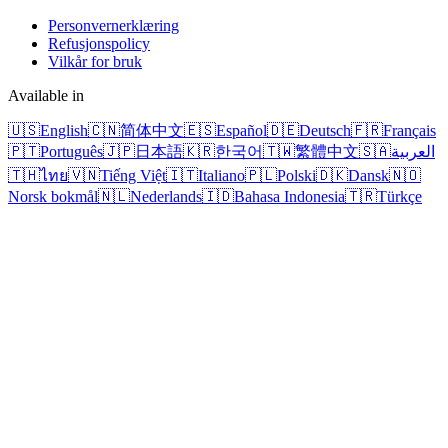
Personvernerklæring
Refusjonspolicy
Vilkår for bruk
Available in
🇺🇸
English
🇨🇳
简体中文
🇪🇸
Español
🇩🇪
Deutsch
🇫🇷
Français
🇵🇹
Português
🇯🇵
日本語
🇰🇷
한국어
🇹🇼
繁體中文
🇸🇦
العربية
🇹🇭
ไทย
🇻🇳
Tiếng Việt
🇮🇹
Italiano
🇵🇱
Polski
🇩🇰
Dansk
🇳🇴
Norsk bokmål
🇳🇱
Nederlands
🇮🇩
Bahasa Indonesia
🇹🇷
Türkçe