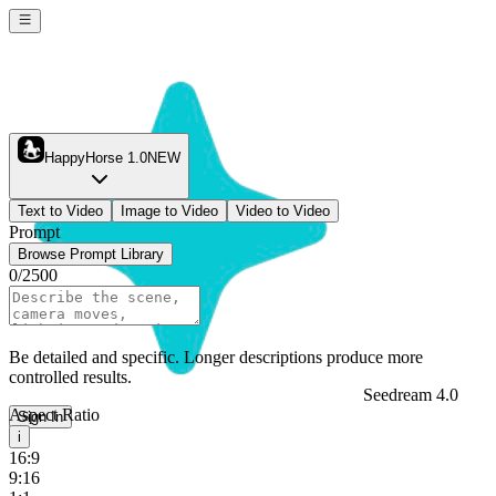
HappyHorse 1.0
NEW
Text to Video
Image to Video
Video to Video
Prompt
Browse Prompt Library
0
/
2500
Be detailed and specific. Longer descriptions produce more
controlled results.
Seedream 4.0
Aspect Ratio
Sign In
i
16:9
9:16