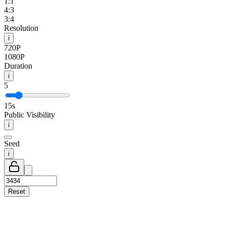
1:1
4:3
3:4
Resolution
i
720P
1080P
Duration
i
5
15
s
Public Visibility
i
Seed
i
Reset