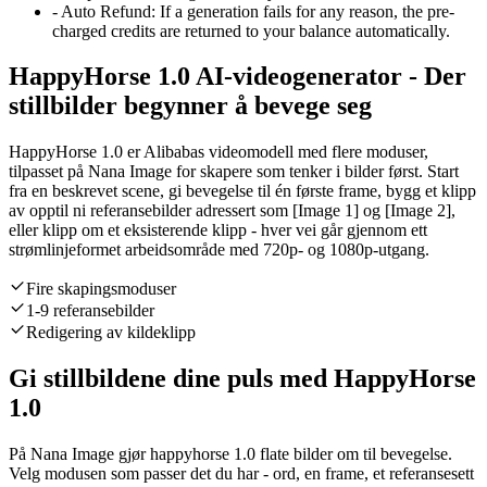
-
Auto Refund
:
If a generation fails for any reason, the pre-
charged credits are returned to your balance automatically.
HappyHorse 1.0 AI-videogenerator - Der
stillbilder begynner å bevege seg
HappyHorse 1.0 er Alibabas videomodell med flere moduser,
tilpasset på Nana Image for skapere som tenker i bilder først. Start
fra en beskrevet scene, gi bevegelse til én første frame, bygg et klipp
av opptil ni referansebilder adressert som [Image 1] og [Image 2],
eller klipp om et eksisterende klipp - hver vei går gjennom ett
strømlinjeformet arbeidsområde med 720p- og 1080p-utgang.
Fire skapingsmoduser
1-9 referansebilder
Redigering av kildeklipp
Gi stillbildene dine puls med HappyHorse
1.0
På Nana Image gjør happyhorse 1.0 flate bilder om til bevegelse.
Velg modusen som passer det du har - ord, en frame, et referansesett