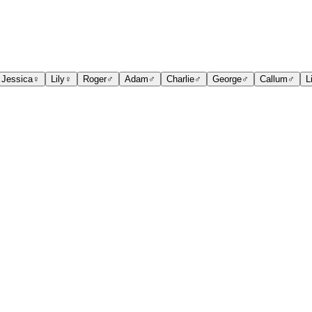
Jessica
♀
Lily
♀
Roger
♂
Adam
♂
Charlie
♂
George
♂
Callum
♂
L