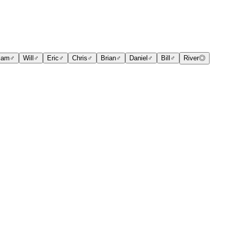
iam
♂
Will
♂
Eric
♂
Chris
♂
Brian
♂
Daniel
♂
Bill
♂
River
◎