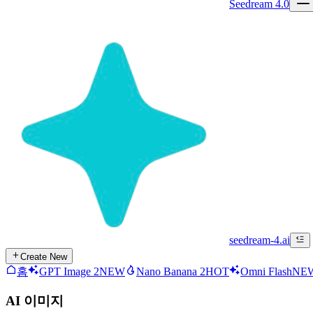
Seedream 4.0
seedream-4.ai
Create New
홈
GPT Image 2
NEW
Nano Banana 2
HOT
Omni Flash
NE
AI 이미지