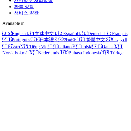
개인정보 처리방침
환불 정책
서비스 약관
Available in
🇺🇸
English
🇨🇳
简体中文
🇪🇸
Español
🇩🇪
Deutsch
🇫🇷
Français
🇵🇹
Português
🇯🇵
日本語
🇰🇷
한국어
🇹🇼
繁體中文
🇸🇦
العربية
🇹🇭
ไทย
🇻🇳
Tiếng Việt
🇮🇹
Italiano
🇵🇱
Polski
🇩🇰
Dansk
🇳🇴
Norsk bokmål
🇳🇱
Nederlands
🇮🇩
Bahasa Indonesia
🇹🇷
Türkçe