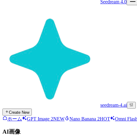
Seedream 4.0
seedream-4.ai
Create New
ホーム
GPT Image 2
NEW
Nano Banana 2
HOT
Omni Flas
AI画像