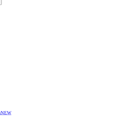
h
NEW