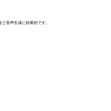
ほど音声生成に効果的です。