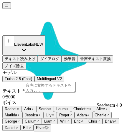
ElevenLabs
NEW
テキスト読み上げ
ダイアログ
効果音
音声テキスト変換
ノイズ除去
モデル
Turbo 2.5 (Fast)
Multilingual V2
テキスト *
0
/5000
ボイス
Seedream 4.0
Rachel
♀
Aria
♀
Sarah
♀
Laura
♀
Charlotte
♀
Alice
♀
Sign In
Matilda
♀
Jessica
♀
Lily
♀
Roger
♂
Adam
♂
Charlie
♂
George
♂
Callum
♂
Liam
♂
Will
♂
Eric
♂
Chris
♂
Brian
♂
Daniel
♂
Bill
♂
River
◎