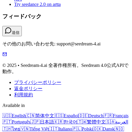
Try seedance 2.0 on artta
フィードバック
送信
その他のお問い合わせ先: support@seedream-4.ai
© 2025 • Seedream-4.ai 全著作権所有。Seedream 4.0公式APIで
動作。
プライバシーポリシー
返金ポリシー
利用規約
Available in
🇺🇸
English
🇨🇳
简体中文
🇪🇸
Español
🇩🇪
Deutsch
🇫🇷
Français
🇵🇹
Português
🇯🇵
日本語
🇰🇷
한국어
🇹🇼
繁體中文
🇸🇦
العربية
🇹🇭
ไทย
🇻🇳
Tiếng Việt
🇮🇹
Italiano
🇵🇱
Polski
🇩🇰
Dansk
🇳🇴