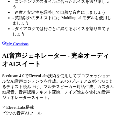
-
コンテンツのスタイルに合ったボイスを選びましょ
う
-
速度と安定性を調整して自然な音声にしましょう
-
英語以外のテキストには Multilingual モデルを使用し
ましょう
-
ダイアログでは行ごとに異なるボイスを割り当てま
しょう
My Creations
AI音声ジェネレーター - 完全オーディ
オAIスイート
Seedream 4.0でElevenLabs技術を使用してプロフェッショナ
ルなAI音声コンテンツを作成。20+のプレミアムボイスによ
るテキスト読み上げ、マルチスピーカー対話生成、カスタム
効果音、音声認識テキスト変換、ノイズ除去を含むAI音声
ジェネレータースイート。
ElevenLabs搭載
5つの音声AIツール