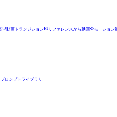
長
動画トランジション
リファレンスから動画
モーション
プロンプトライブラリ