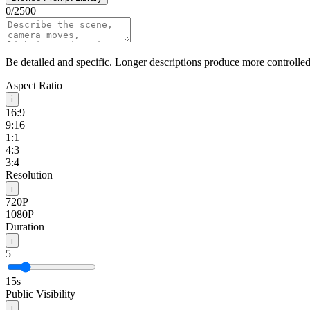
0
/
2500
Be detailed and specific. Longer descriptions produce more controlled 
Aspect Ratio
i
16:9
9:16
1:1
4:3
3:4
Resolution
i
720P
1080P
Duration
i
5
15
s
Public Visibility
i