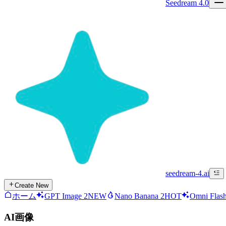
Seedream 4.0
seedream-4.ai
Create New
ホーム
GPT Image 2
NEW
Nano Banana 2
HOT
Omni Flas
AI画像