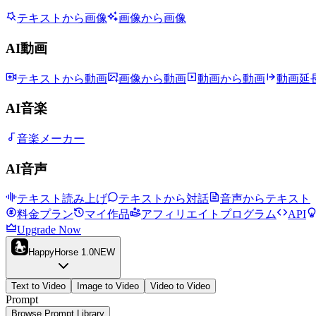
テキストから画像
画像から画像
AI動画
テキストから動画
画像から動画
動画から動画
動画延
AI音楽
音楽メーカー
AI音声
テキスト読み上げ
テキストから対話
音声からテキスト
料金プラン
マイ作品
アフィリエイトプログラム
API
Upgrade Now
HappyHorse 1.0
NEW
Text to Video
Image to Video
Video to Video
Prompt
Browse Prompt Library