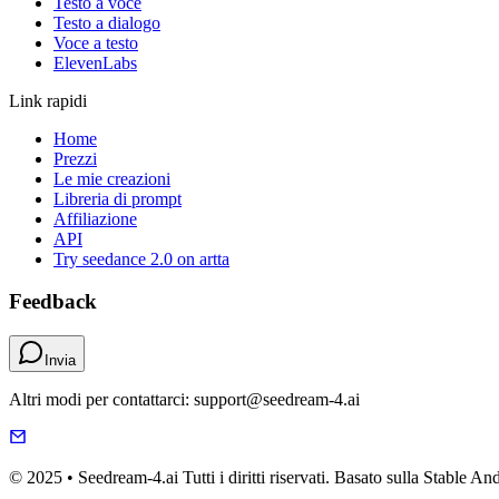
Testo a voce
Testo a dialogo
Voce a testo
ElevenLabs
Link rapidi
Home
Prezzi
Le mie creazioni
Libreria di prompt
Affiliazione
API
Try seedance 2.0 on artta
Feedback
Invia
Altri modi per contattarci: support@seedream-4.ai
© 2025 • Seedream-4.ai Tutti i diritti riservati. Basato sulla Stable A