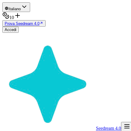
Italiano
10
Prova Seedream 4.0
Accedi
Seedream 4.0