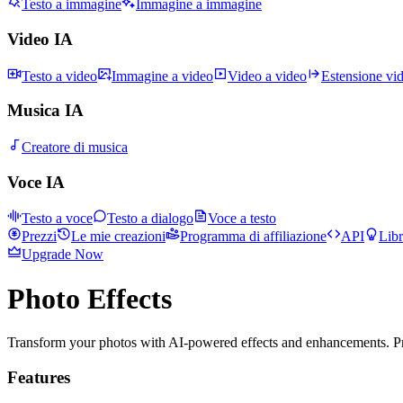
Testo a immagine
Immagine a immagine
Video IA
Testo a video
Immagine a video
Video a video
Estensione vi
Musica IA
Creatore di musica
Voce IA
Testo a voce
Testo a dialogo
Voce a testo
Prezzi
Le mie creazioni
Programma di affiliazione
API
Libr
Upgrade Now
Photo Effects
Transform your photos with AI-powered effects and enhancements. Pr
Features