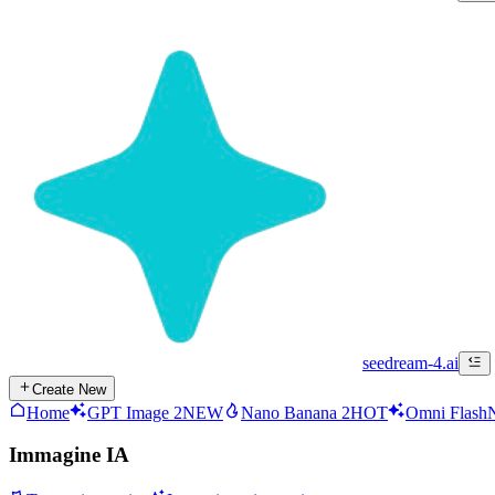
seedream-4.ai
Create New
Home
GPT Image 2
NEW
Nano Banana 2
HOT
Omni Flash
Immagine IA