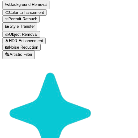
✂️
Background Removal
🎨
Color Enhancement
✨
Portrait Retouch
🖼️
Style Transfer
🧽
Object Removal
🌟
HDR Enhancement
📸
Noise Reduction
🎭
Artistic Filter