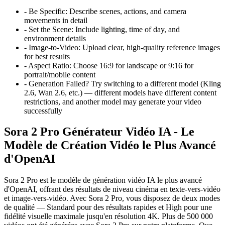
-
Be Specific: Describe scenes, actions, and camera
movements in detail
-
Set the Scene: Include lighting, time of day, and
environment details
-
Image-to-Video: Upload clear, high-quality reference images
for best results
-
Aspect Ratio: Choose 16:9 for landscape or 9:16 for
portrait/mobile content
-
Generation Failed? Try switching to a different model (Kling
2.6, Wan 2.6, etc.) — different models have different content
restrictions, and another model may generate your video
successfully
Sora 2 Pro Générateur Vidéo IA - Le
Modèle de Création Vidéo le Plus Avancé
d'OpenAI
Sora 2 Pro est le modèle de génération vidéo IA le plus avancé
d'OpenAI, offrant des résultats de niveau cinéma en texte-vers-vidéo
et image-vers-vidéo. Avec Sora 2 Pro, vous disposez de deux modes
de qualité — Standard pour des résultats rapides et High pour une
fidélité visuelle maximale jusqu'en résolution 4K. Plus de 500 000