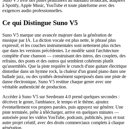
Suno V5 livre des pistes peaufinées au standard broadcast, adaptées
à Spotify, Apple Music, YouTube et toute plateforme avec des
exigences audio professionnelles.
Ce qui Distingue Suno V5
Suno V5 marque une avancée majeure dans la génération de
musique par IA. La diction vocale est plus nette, le phrasé plus
expressif, et les couches instrumentales sont nettement plus riches
que dans les versions précédentes. Le modèle saisit l'architecture
complète d'une chanson — construisant des intros, des couplets, des
refrains, des ponts et des outros qui semblent cohérents plutôt
qu'assemblés. Que la piste requière le crunch d'une guitare électrique
distordue dans un hymne rock, la chaleur d'un grand piano dans une
ballade jazz, ou des synthés densément superposés dans une piste de
danse électronique, Suno V5 restitue chaque genre avec une
véritable authenticité de production.
Accéder à Suno V5 sur Seedream 4.0 prend quelques secondes :
décrivez le genre, l'ambiance, le tempo et le thème, ajoutez
éventuellement vos propres paroles, puis appuyez sur générer. Une
piste terminée, prête à télécharger, arrive en quelques minutes —
autorisée pour les vidéos YouTube, podcasts, publicités, jeux et tout
autre projet créatif, avec des droits commerciaux complets à chaque
génération.