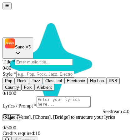
Suno V5
Title
*
0
/80
Style
*
Pop
Rock
Jazz
Classical
Electronic
Hip-hop
R&B
Country
Folk
Ambient
0
/1000
Lyrics / Prompt
*
Seedream 4.0
Use [Verse], [Chorus], [Bridge] to structure your lyrics
Sign In
0
/5000
Credits required:
10
Generate