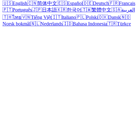
🇺🇸
English
🇨🇳
简体中文
🇪🇸
Español
🇩🇪
Deutsch
🇫🇷
Français
🇵🇹
Português
🇯🇵
日本語
🇰🇷
한국어
🇹🇼
繁體中文
🇸🇦
العربية
🇹🇭
ไทย
🇻🇳
Tiếng Việt
🇮🇹
Italiano
🇵🇱
Polski
🇩🇰
Dansk
🇳🇴
Norsk bokmål
🇳🇱
Nederlands
🇮🇩
Bahasa Indonesia
🇹🇷
Türkçe