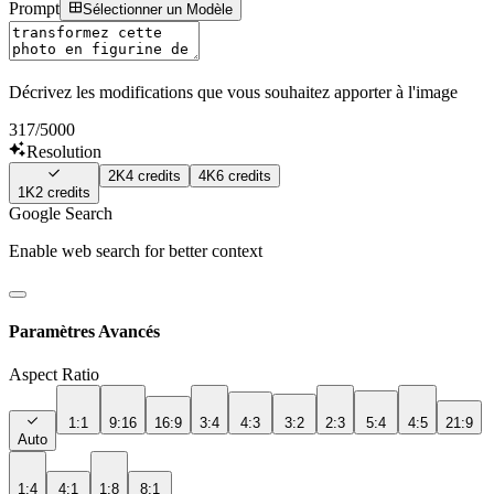
Prompt
Sélectionner un Modèle
Décrivez les modifications que vous souhaitez apporter à l'image
317
/5000
Resolution
2K
4
credits
4K
6
credits
1K
2
credits
Google Search
Enable web search for better context
Paramètres Avancés
Aspect Ratio
1:1
9:16
16:9
3:4
4:3
3:2
2:3
5:4
4:5
21:9
Auto
1:4
4:1
1:8
8:1