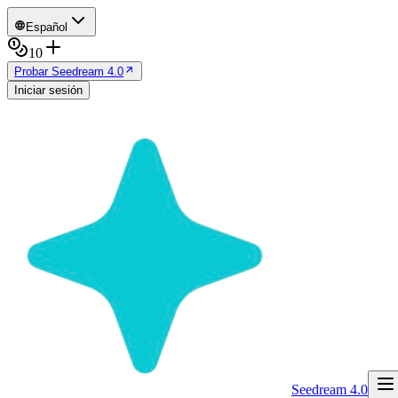
Español
10
Probar Seedream 4.0
Iniciar sesión
Seedream 4.0