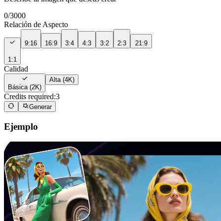
0
/
3000
Relación de Aspecto
9:16
16:9
3:4
4:3
3:2
2:3
21:9
1:1
Calidad
Alta (4K)
Básica (2K)
Credits required:
3
Generar
Ejemplo