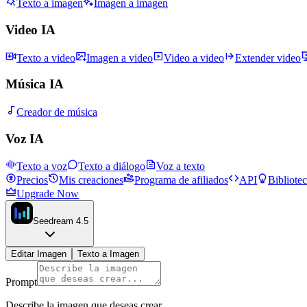
Texto a imagen
Imagen a imagen
Video IA
Texto a video
Imagen a video
Video a video
Extender video
Música IA
Creador de música
Voz IA
Texto a voz
Texto a diálogo
Voz a texto
Precios
Mis creaciones
Programa de afiliados
API
Bibliote
Upgrade Now
Seedream 4.5
Editar Imagen
Texto a Imagen
Prompt
Describe la imagen que deseas crear