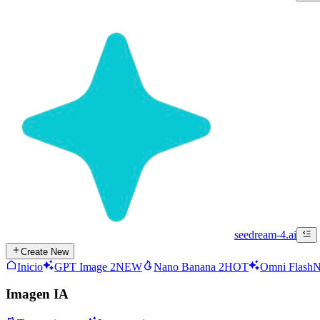
seedream-4.ai
Create New
Inicio
GPT Image 2
NEW
Nano Banana 2
HOT
Omni Flash
Imagen IA