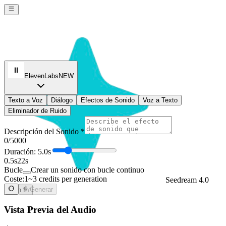
ElevenLabs
NEW
Texto a Voz
Diálogo
Efectos de Sonido
Voz a Texto
Eliminador de Ruido
Descripción del Sonido *
0
/5000
Duración: 5.0s
0.5s
22s
Bucle
Crear un sonido con bucle continuo
Coste:
1~3 credits per generation
Seedream 4.0
Generar
Sign In
Vista Previa del Audio