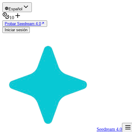
Español
10
Probar Seedream 4.0
Iniciar sesión
Seedream 4.0