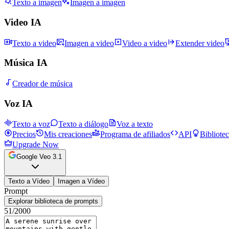
Texto a imagen
Imagen a imagen
Video IA
Texto a video
Imagen a video
Video a video
Extender video
Música IA
Creador de música
Voz IA
Texto a voz
Texto a diálogo
Voz a texto
Precios
Mis creaciones
Programa de afiliados
API
Bibliote
Upgrade Now
Google Veo 3.1
Texto a Vídeo
Imagen a Vídeo
Prompt
Explorar biblioteca de prompts
51
/2000