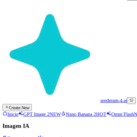
seedream-4.ai
Create New
Inicio
GPT Image 2
NEW
Nano Banana 2
HOT
Omni Flash
Imagen IA