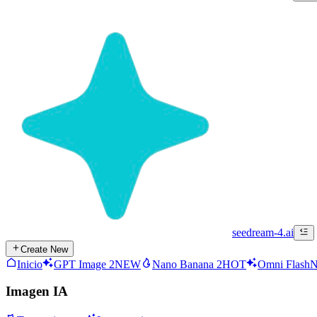
seedream-4.ai
Create New
Inicio
GPT Image 2
NEW
Nano Banana 2
HOT
Omni Flash
Imagen IA