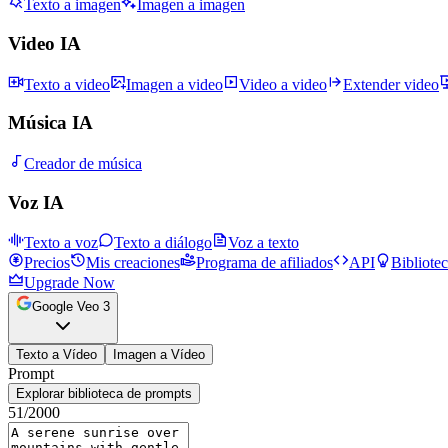
Texto a imagen
Imagen a imagen
Video IA
Texto a video
Imagen a video
Video a video
Extender video
Música IA
Creador de música
Voz IA
Texto a voz
Texto a diálogo
Voz a texto
Precios
Mis creaciones
Programa de afiliados
API
Bibliote
Upgrade Now
Google Veo 3
Texto a Vídeo
Imagen a Vídeo
Prompt
Explorar biblioteca de prompts
51
/2000