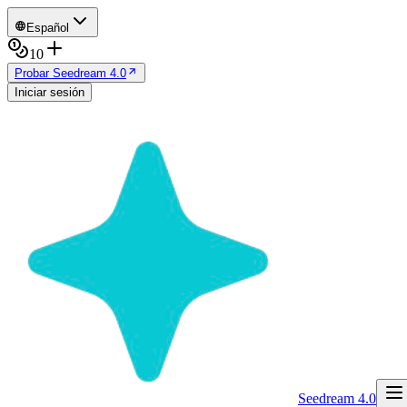
Español
10
Probar Seedream 4.0
Iniciar sesión
Seedream 4.0