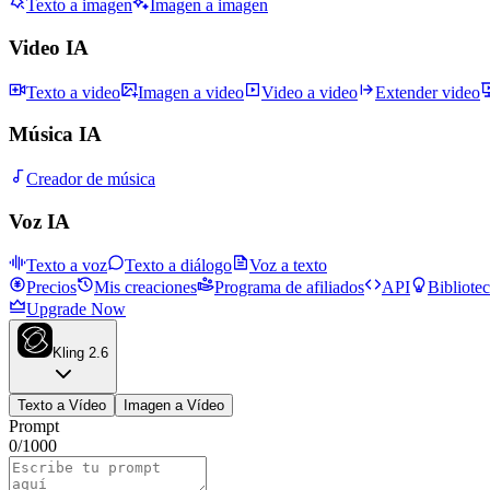
Texto a imagen
Imagen a imagen
Video IA
Texto a video
Imagen a video
Video a video
Extender video
Música IA
Creador de música
Voz IA
Texto a voz
Texto a diálogo
Voz a texto
Precios
Mis creaciones
Programa de afiliados
API
Bibliote
Upgrade Now
Kling 2.6
Texto a Vídeo
Imagen a Vídeo
Prompt
0
/
1000