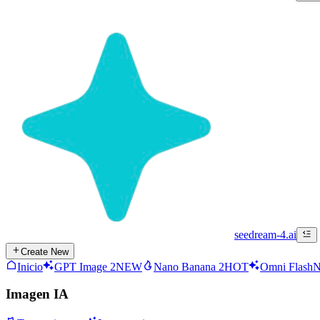
seedream-4.ai
Create New
Inicio
GPT Image 2
NEW
Nano Banana 2
HOT
Omni Flash
Imagen IA