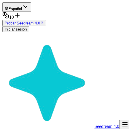
Español
10
Probar Seedream 4.0
Iniciar sesión
Seedream 4.0