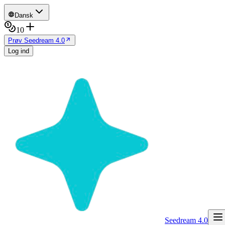
Dansk
10
Prøv Seedream 4.0
Log ind
Seedream 4.0